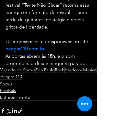
festival “Tente Não Clicar” retoma essa 
energia em formato de revival — uma 
tarde de guitarras, nostalgia e novos 
gritos de liberdade.
Os ingressos estão disponíveis no site 
hangar110.com.br
. 
As portas abrem às 
18h
, e o som 
promete não deixar ninguém parado.
Vivendo de Shows
São Paulo
Rock
Hardcore
Música
Hangar 110
Shows
Festivais
Entretenimento