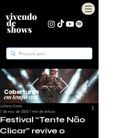
Coberturas
em tempo real
Juliana Costa
7 de nov. de 2025
1 min de leitura
Festival “Tente Não
Clicar” revive o