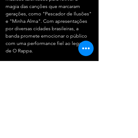
magia das canções que marcaram 
gerações, como "Pescador de Ilusões" 
e "Minha Alma". Com apresentações 
por diversas cidades brasileiras, a 
banda promete emocionar o público 
com uma performance fiel ao legado 
de O Rappa.
Serviço
:
Nikity Rock
Data
: 28 de setembro (sábado)
Horário
: A partir das 16h
Local
: Praça da Capoeira, São 
Francisco, Niterói
Endereço
: Av. Quintino Bocaiúva, 721