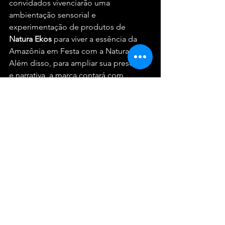
convidados vivenciarão uma 
ambientação sensorial e 
experimentação de produtos de 
Natura
Ekos
 para viver a essência da 
Amazônia em Festa com a Natura. 
Além disso, para ampliar sua presença 
e narrativa, a marca contará com 
campanhas digital, OOH (Out Of 
Home), além de influenciadores e 
parceiros da marca como as próprias 
cunhãs-porangas, 
Isabelle
Nogueira
 e 
Marciele
Albuquerque
, figuras de 
destaque da cultura dos bois.
Parintins