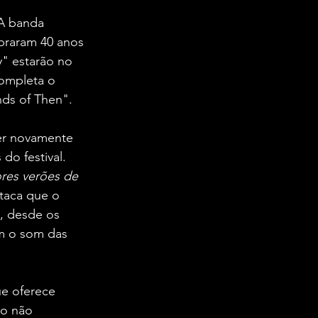
A banda 
ebraram 40 anos 
" estarão no 
completa o 
ds of Then".
zer novamente 
do festival. 
res verões de 
taca que o 
, desde os 
em o som das 
ue oferece 
to não 