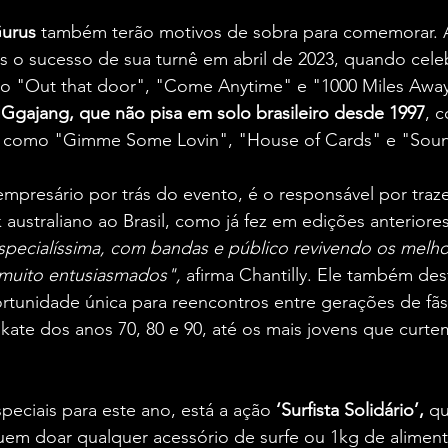
urus
 também terão motivos de sobra para comemorar. 
ós o sucesso de sua turnê em abril de 2023, quando cel
omo "Out that door", "Come Anytime" e "1000 Miles Away
gajang, que não pisa em solo brasileiro desde 1997
, 
s como "Gimme Some Lovin", "House of Cards" e "Soun
empresário por trás do evento, é o responsável por tra
australiano ao Brasil, como já fez em edições anteriores 
specialíssima, com bandas e público revivendo os melho
 muito entusiasmados", 
afirma Chantilly. Ele também des
ortunidade única para reencontros entre gerações de fãs
skate dos anos 70, 80 e 90, até os mais jovens que curt
especiais para este ano, está a ação
 ‘Surfista Solidário’,
 q
uem doar qualquer acessório de surfe ou 1kg de alimen