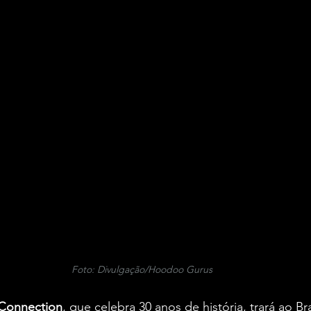
Foto: Divulgação/Hoodoo Gurus
 Connection
, que celebra 30 anos de história, trará ao Bra