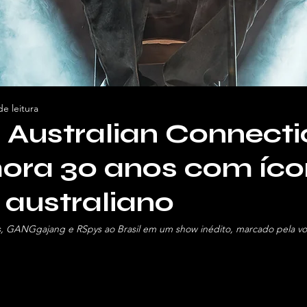
de leitura
l Australian Connect
ra 30 anos com íco
 australiano
, GANGgajang e RSpys ao Brasil em um show inédito, marcado pela vol