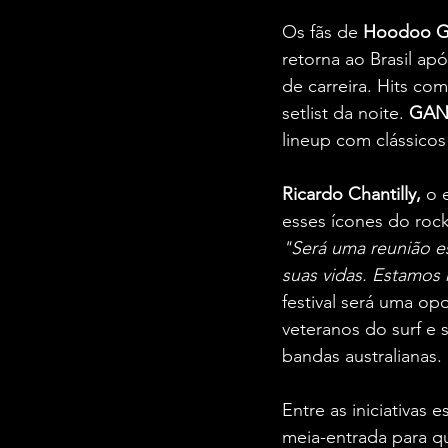
Os fãs de 
Hoodoo G
retorna ao Brasil ap
de carreira. Hits c
setlist da noite.
 GANG
lineup com clássico
Ricardo Chantilly, 
o 
esses ícones do rock 
"Será uma reunião e
suas vidas. Estamos
festival será uma op
veteranos do surf e 
bandas australianas.
Entre as iniciativas 
meia-entrada para q