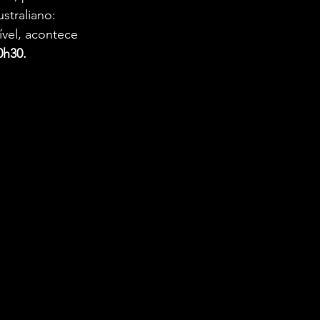
straliano: 
vel, acontece 
0h30.