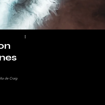
ion
nes
ta de Craig 