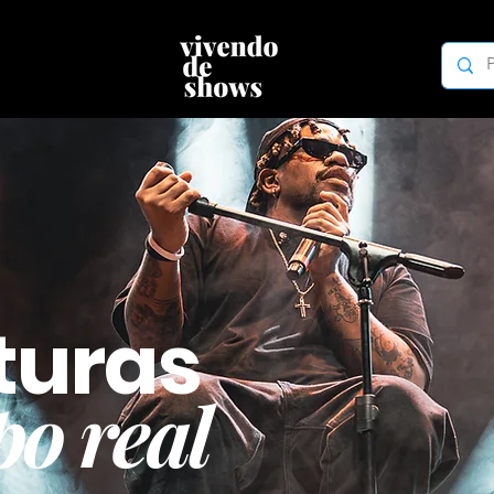
turas
o real