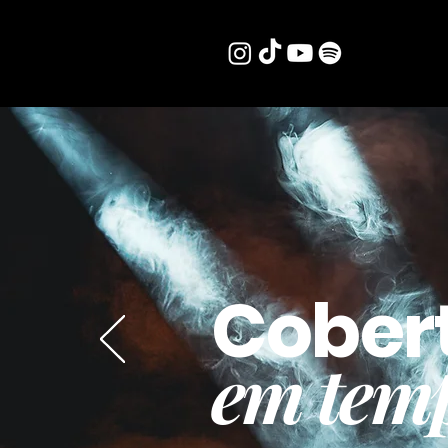
Cober
em temp