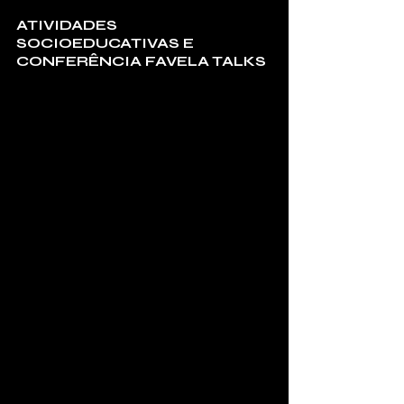
ATIVIDADES 
SOCIOEDUCATIVAS E 
CONFERÊNCIA FAVELA TALKS
Antes do grande show no CCBB, o 
Favela Sounds ocupará as periferias do 
Distrito Federal com uma programação 
educativa entre os dias 10 e 14 de 
fevereiro. As atividades incluirão 
debates em escolas públicas, oficinas 
criativas em unidades socioeducativas e 
o Afrobeat LAB, um laboratório de 
produção musical para DJs e 
produtores, realizado em parceria com 
o British Council e com a participação 
da DJ Kem Kem (Nigéria/Reino Unido).
Outro destaque é a Favela Talks, 