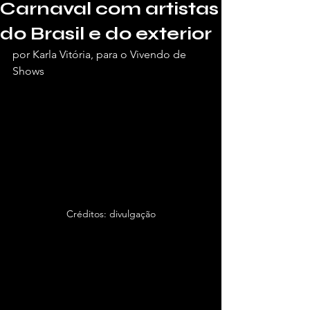
Carnaval com artistas
do Brasil e do exterior
por Karla Vitória, para o Vivendo de 
Shows
Créditos: divulgação
O maior festival de cultura periférica 
do Brasil, o Favela Sounds, dará início 
ao ano de 2025 com uma edição 
especial de Carnaval entre os dias 10 e 
15 de fevereiro. Com uma 