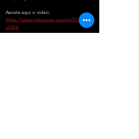
Assista aqui o vídeo: 
https://www.instagram.com/p/DHlcS6d
uUK4/
Entretenimento
Ver tudo
Posts recentes