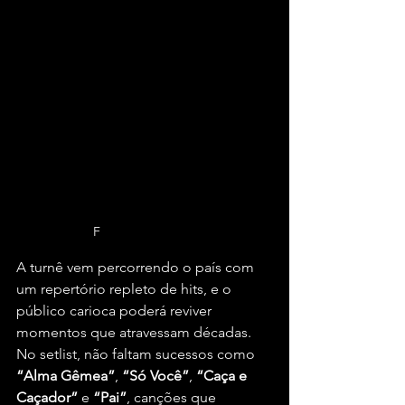
F
oto: Dudu Biagio
A turnê vem percorrendo o país com 
um repertório repleto de hits, e o 
público carioca poderá reviver 
momentos que atravessam décadas. 
No setlist, não faltam sucessos como 
“Alma Gêmea”
, 
“Só Você”
, 
“Caça e 
Caçador”
 e 
“Pai”
, canções que 