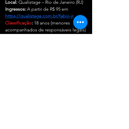
Local:
 Qualistage – Rio de Janeiro (RJ)
Ingressos:
 A partir de R$ 95 em 
https://qualistage.com.br/fabio-jr
Classificação
:
 18 anos (menores 
acompanhados de responsáveis legais)
Shows
Ver tudo
Posts recentes