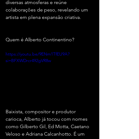
diversas atmosferas e reúne 
colaborações de peso, revelando um 
artista em plena expansão criativa.
Quem é Alberto Continentino?
https://youtu.be/9ENm1TfEU9A?
si=BFXWDrcr492gVR8w
Baixista, compositor e produtor 
carioca, Alberto já tocou com nomes 
como Gilberto Gil, Ed Motta, Caetano 
Veloso e Adriana Calcanhotto. É um 