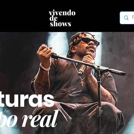
turas
o real