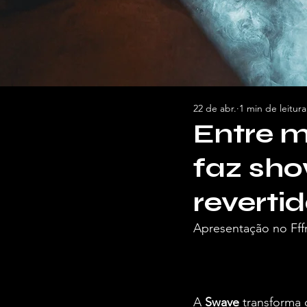
22 de abr.
1 min de leitura
Entre m
faz sh
reverti
Apresentação no Fffr
Por Briel Araújo, pa
A 
Swave
 transforma