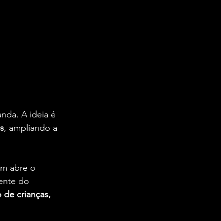
nda. A ideia é 
s
, ampliando a 
em abre o 
ente do 
de crianças, 