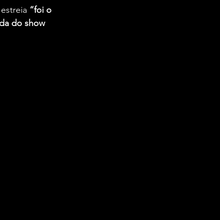
estreia 
“foi o 
nda do show 