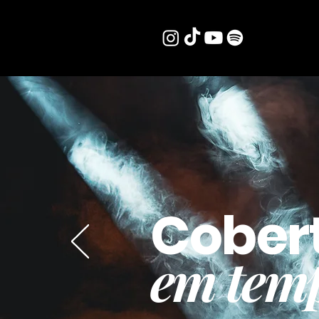
Cober
em temp