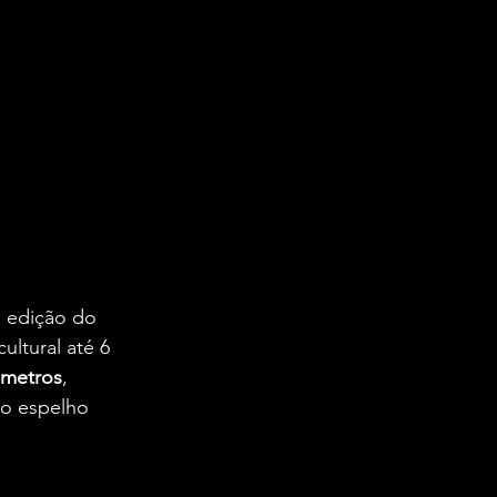
a edição do 
ltural até 6 
 metros
, 
 o espelho 