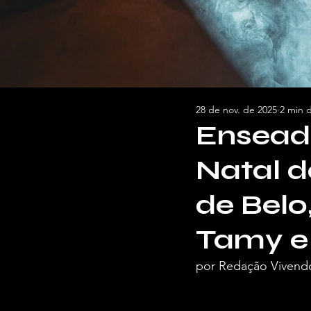
28 de nov. de 2025
2 min d
Ensead
Natal d
de Belo
Tamy e 
por Redação Vivend