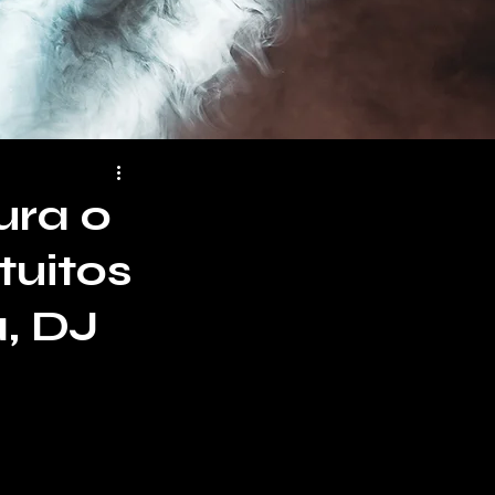
ura o
tuitos
a, DJ