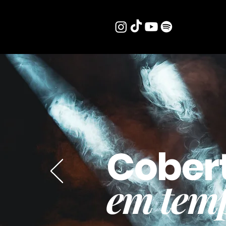
Cober
em temp