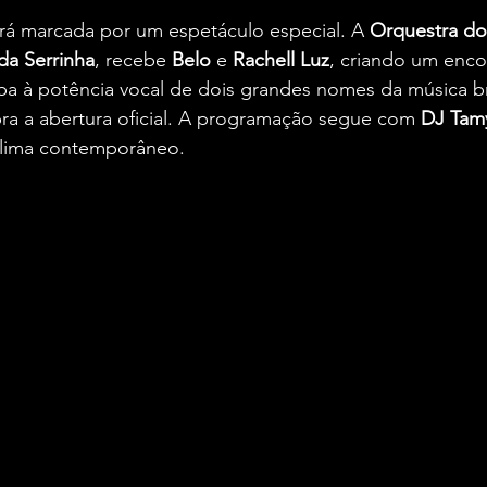
erá marcada por um espetáculo especial. A 
Orquestra d
da Serrinha
, recebe 
Belo
 e 
Rachell Luz
, criando um enco
ba à potência vocal de dois grandes nomes da música br
ra a abertura oficial. A programação segue com 
DJ Tam
clima contemporâneo.