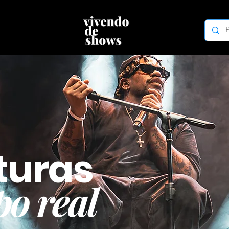
turas
o real