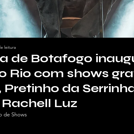
e leitura
a de Botafogo inaug
o Rio com shows gra
, Pretinho da Serrinh
Rachell Luz
o de Shows