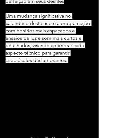
perfeição em seus desfiles
Uma mudança significativa no 
calendário deste ano é a programação 
com horários mais espaçados e 
ensaios de luz e som mais curtos e 
detalhados, visando aprimorar cada 
aspecto técnico para garantir 
espetáculos deslumbrantes. 