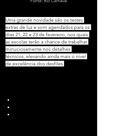
Fonte: Rio Carnaval
Uma grande novidade são os testes 
extras de luz e som agendados para os 
dias 21, 22 e 23 de fevereiro, nos quais 
as escolas terão a chance de trabalhar 
minuciosamente nos detalhes 
técnicos, elevando ainda mais o nível 
de excelência dos desfiles.
Calendário de Ensaios Técnicos
:
25/01:
19h - Unidos de Padre Miguel
20h40 - Unidos da Tijuca
22h20 - Mocidade Independente 
de Padre Miguel