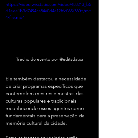
https://video.wixstatic.com/video/488213_b5
d1eee1b3d7494ca84a0d4a12f6c065/360p/mp
4/file.mp4
Trecho do evento por @editsdatici
Ele também destacou a necessidade 
de criar programas específicos que 
contemplem mestres e mestras das 
culturas populares e tradicionais, 
reconhecendo esses agentes como 
fundamentais para a preservação da 
memória cultural da cidade.
Entre as frentes anunciadas estão 