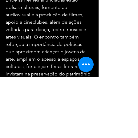
bolsas culturais, fomento ao 
audiovisual e à produção de filmes, 
apoio a cineclubes, além de ações 
voltadas para dança, teatro, música e 
artes visuais. O encontro também 
reforçou a importância de políticas 
que aproximem crianças e jovens da 
arte, ampliem o acesso a espaços 
culturais, fortaleçam feiras literárias e 
invistam na preservação do patrimônio 
cultural, incluindo acervos, processos 
de catalogação, digitalização e 
restauração.
O evento reafirma o papel da cultura 
como eixo central de desenvolvimento 
social, econômico e simbólico, além 
de destacar a necessidade de políticas 