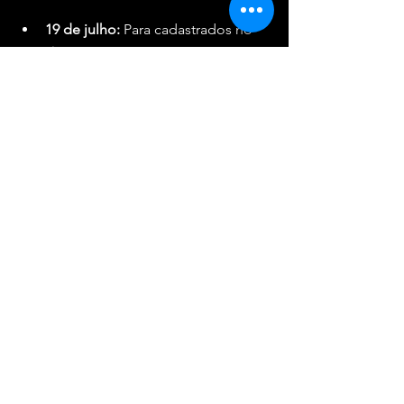
19 de julho:
 Para cadastrados no 
site
Cadastre-se no site oficial do 
evento e utilize o código enviado 
por e-mail para realizar a compra 
no dia 19, a partir do meio-dia.
*O recebimento do código não 
garante a compra do ingresso, sujeito 
à disponibilidade.
A venda do early bird será feita apenas 
pelo site oficial ou pelo site da 
Eventim. Não haverá venda na 
bilheteria.