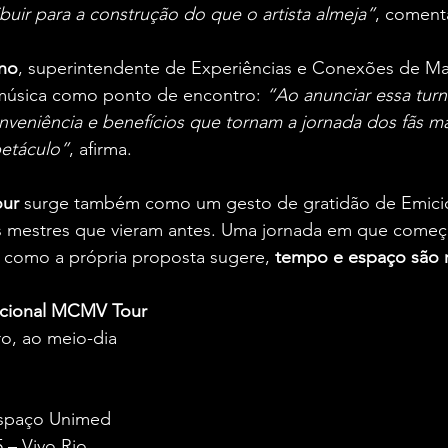
ibuir para a construção do que o artista almeja”
, coment
no
, superintendente de Experiências e Conexões de Mar
música como ponto de encontro: 
“Ao anunciar essa turn
veniência e benefícios que tornam a jornada dos fãs ma
etáculo”
, afirma.
our
 surge também como um gesto de gratidão de Emici
s mestres que vieram antes. Uma jornada em que começo
 como a própria proposta sugere, 
tempo e espaço são r
acional MCMV Tour
ro, ao meio-dia
Espaço Unimed
5 – Vivo Rio