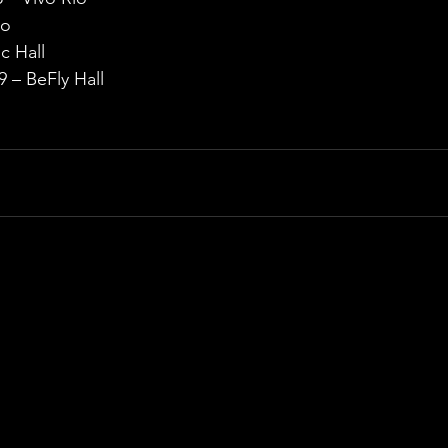
oo
ic Hall
9 – BeFly Hall