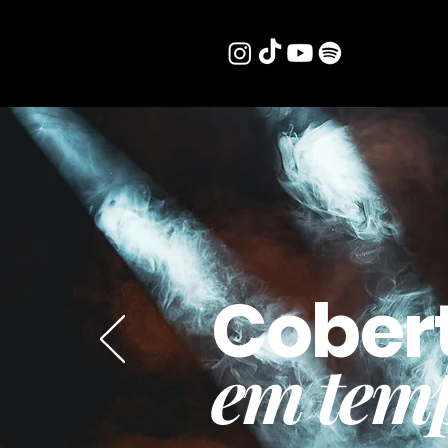
Cober
em temp