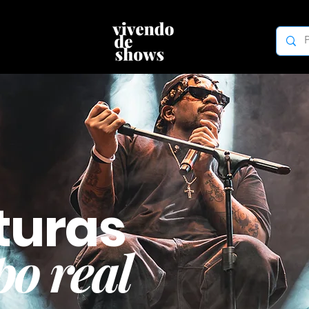
turas
o real