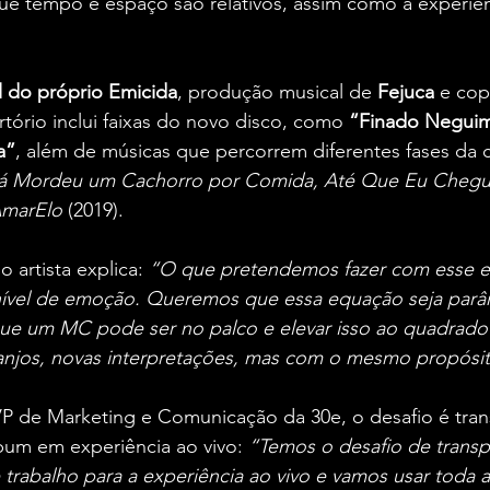
ue tempo e espaço são relativos, assim como a experiên
l do próprio Emicida
, produção musical de 
Fejuca
 e co
rtório inclui faixas do novo disco, como 
“Finado Negui
a”
, além de músicas que percorrem diferentes fases da ca
á Mordeu um Cachorro por Comida, Até Que Eu Chegu
marElo
 (2019).
 artista explica:
 “O que pretendemos fazer com esse e
 nível de emoção. Queremos que essa equação seja parâ
ue um MC pode ser no palco e elevar isso ao quadrado
anjos, novas interpretações, mas com o mesmo propósi
VP de Marketing e Comunicação da 30e, o desafio é tran
um em experiência ao vivo:
 “Temos o desafio de transp
rabalho para a experiência ao vivo e vamos usar toda a