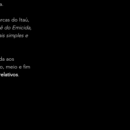
a.
cas do Itaú, 
ê do Emicida, 
is simples e 
da aos 
, meio e fim 
elativos
.