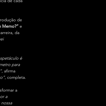
cia de cada 
produção de 
m Memo?”
 e 
rreira, da 
ei 
spetáculo é 
metro para 
”
, afirma 
to”
, completa.
sformar a 
or a 
 nossa 