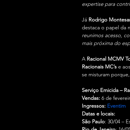
expertise para contr
Já 
Rodrigo Montesa
destaca o papel da 
reunimos acesso, con
mais próxima do esp
A 
Racional MCMV T
Racionais MC’s
 e ao
se misturam porque,
Serviço Emicida – R
Vendas: 
6 de feverei
Ingressos: 
Eventim
Datas e locais:
São Paulo
: 30/04 – 
Rio de Janeiro
: 16/0