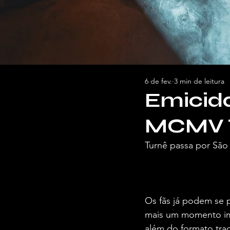
6 de fev.
3 min de leitura
Emicida
MCMV 
Turnê passa por São 
Por Briel Araújo, pa
Os fãs já podem se p
mais um momento imp
além do formato trad