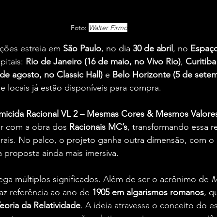
Foto: 
Walter Firmo
ções estreia em 
São Paulo
, no dia 
30 de abril
, no 
Espaç
itais: 
Rio de Janeiro (16 de maio, no Vivo Rio)
, 
Curitiba
 de agosto, no Classic Hall)
 e 
Belo Horizonte (5 de setem
 e locais já estão disponíveis para compra.
micida Racional VL 2 – Mesmas Cores & Mesmos Valore
r com a obra dos 
Racionais MC’s
, transformando essa r
orais. No palco, o projeto ganha outra dimensão, com o 
 proposta ainda mais imersiva.
rega múltiplos significados. Além de ser o acrônimo de 
M
faz referência ao ano de 
1905 em algarismos romanos
, q
eoria da Relatividade
. A ideia atravessa o conceito do e