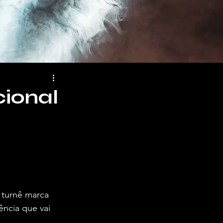
ional
a turnê marca 
ncia que vai 