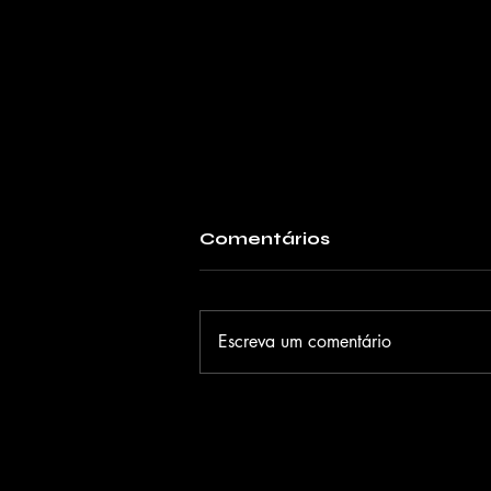
Comentários
Escreva um comentário
Judy Black apresenta o
EP "Só eu Soul" e o
single "Raízes" em show
gratuito no Sesc Santo