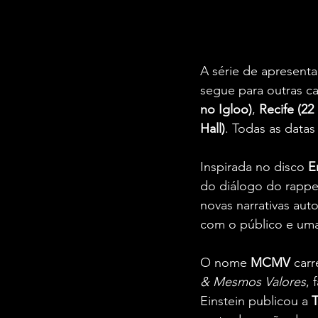
A série de apresenta
segue para outras cap
no Igloo)
, 
Recife (22
Hall)
. Todas as datas
Inspirada no disco 
E
do diálogo do rappe
novas narrativas aut
com o público e uma
O nome 
MCMV
 car
& Mesmos Valores
, 
Einstein publicou a 
T