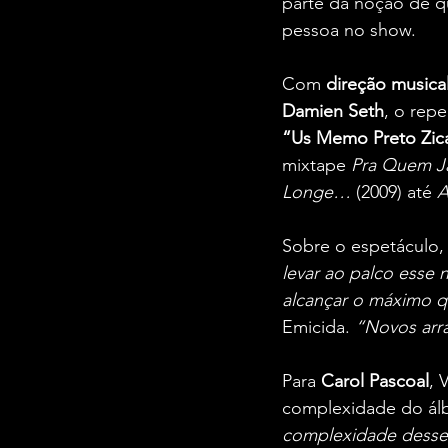
parte da noção de q
pessoa no show.
Com 
direção musica
Damien Seth
, o repe
“Us Memo Preto Zic
mixtape 
Pra Quem J
Longe…
 (2009) até 
A
Sobre o espetáculo, o
levar ao palco esse
alcançar o máximo q
Emicida. 
“Novos arr
Para 
Carol Pascoal
, 
complexidade do álb
complexidade desse t