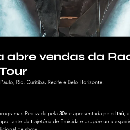
 abre vendas da Rac
Tour
Paulo, Rio, Curitiba, Recife e Belo Horizonte.
ra o Vivendo de Shows.
rogramar. Realizada pela 
30e
 e apresentada pelo 
Itaú
, 
ortante da trajetória de Emicida e propõe uma experiê
icional de show.