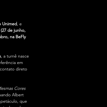
o Unimed
, e 
 (27 de junho, 
bro, na BeFly 
s
, a turnê nasce 
eferência em 
contato direto 
esmas Cores 
uando Albert 
spetáculo, que 