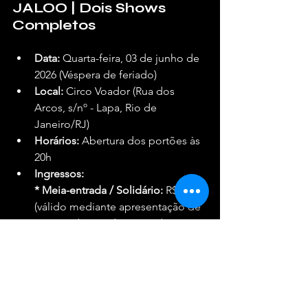
JALOO | Dois Shows 
Completos
Data:
 Quarta-feira, 03 de junho de 
2026 (Véspera de feriado)
Local:
 Circo Voador (Rua dos 
Arcos, s/nº - Lapa, Rio de 
Janeiro/RJ)
Horários:
 Abertura dos portões às 
20h
Ingressos:
*
Meia-entrada / Solidário:
 R$ 70 
(válido mediante apresentação de 
carteira de estudante ou doação 
de 1kg de alimento não perecível)
* Inteira:
 R$ 140
Onde comprar:
 Site oficial da 
Eventim
 ou na bilheteria física do 
Circo Voador.