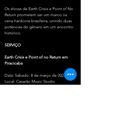
Os shows de Earth Crisis e Point of No 
Return prometem ser um marco na 
cena hardcore brasileira, unindo duas 
potências do gênero em um encontro 
histórico.
SERVIÇO
Earth Crisis e Point of no Return em 
Piracicaba
Data: Sábado, 8 de março de 2025
Local: Casarão Music Studio
Endereço: Rua Treze de Maio, 283 - 
Centro, Piracicaba/SP
Ingressos: 
www.fastix.com.br
Earth Crisis e Point of no Return em São 