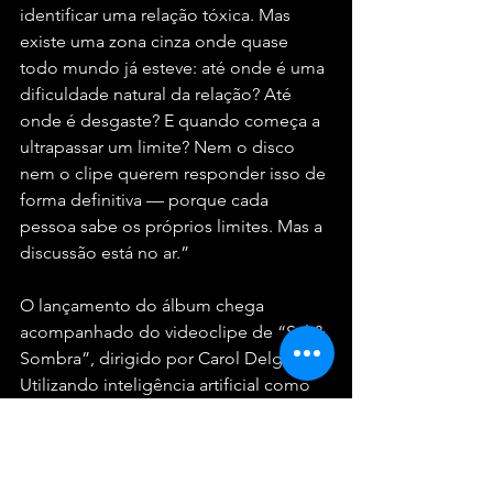
identificar uma relação tóxica. Mas 
existe uma zona cinza onde quase 
todo mundo já esteve: até onde é uma 
dificuldade natural da relação? Até 
onde é desgaste? E quando começa a 
ultrapassar um limite? Nem o disco 
nem o clipe querem responder isso de 
forma definitiva — porque cada 
pessoa sabe os próprios limites. Mas a 
discussão está no ar.”
O lançamento do álbum chega 
acompanhado do videoclipe de “Sal & 
Sombra”, dirigido por Carol Delgado. 
Utilizando inteligência artificial como 
recurso narrativo, o vídeo transporta a 
estética de animações populares para 
situações adultas marcadas por 
conflito, desejo, recaídas e silêncios.