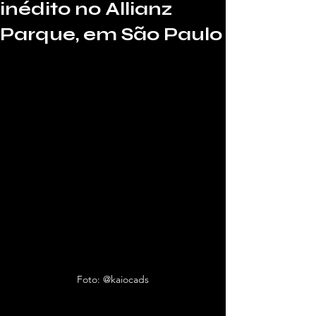
inédito no Allianz
Parque, em São Paulo
Por Juan Nobre, da Macete Music, para 
o Vivendo de Shows.
Foto: @kaiocads