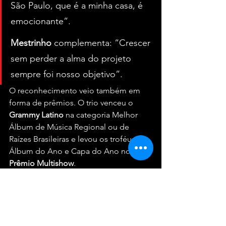
São Paulo, que é a minha casa, é 
emocionante”. 
Mestrinho
 complementa: “Crescer 
sem perder a alma do projeto 
sempre foi nosso objetivo”.
O reconhecimento veio também em 
forma de prêmios. O trio venceu o 
Grammy Latino
 na categoria Melhor 
Álbum de Música Regional ou de 
Raízes Brasileiras e levou os troféus de 
Álbum do Ano e Capa do Ano no 
Prêmio Multishow
.
Mais do que uma comemoração, o 
show no Allianz Parque reafirma o 
Dominguinho como um projeto que 
propõe outra escuta: mais atenta, mais 