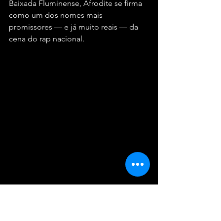
Baixada Fluminense, Afrodite se firma 
como um dos nomes mais 
promissores — e já muito reais — da 
cena do rap nacional.
Serviço
📅 
12 de dezembro de 2025 (sexta-feira)
📍 
Circo Voador – Rua dos Arcos, s/nº – 
Lapa
⏰ 
Abertura dos portões: 20h
🎫 
Ingressos:
 A partir de 
R$ 100 
(meia-
entrada e categorias especiais)– 
R$ 
200
 (inteira)
Classificação: 
18 anos
 (14 a 17 
acompanhados de responsáveis)
Vendas pelo Eventim e na bilheteria do 
Circo (aberta 2h antes dos portões).