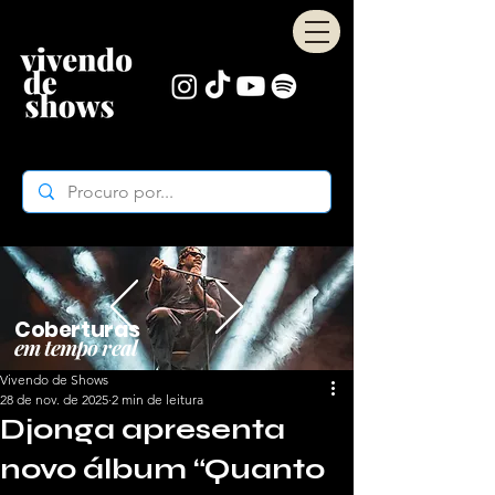
Coberturas
em tempo real
Vivendo de Shows
28 de nov. de 2025
2 min de leitura
Djonga apresenta
novo álbum “Quanto