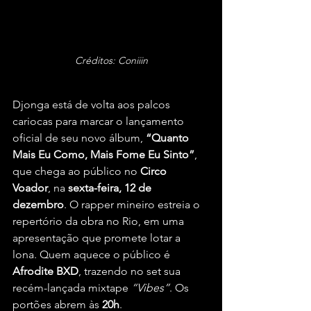
Créditos: Coniiin
Djonga está de volta aos palcos 
cariocas para marcar o lançamento 
oficial de seu novo álbum, 
“Quanto 
Mais Eu Como, Mais Fome Eu Sinto”
, 
que chega ao público no 
Circo 
Voador
, na 
sexta-feira, 12 de 
dezembro
. O rapper mineiro estreia o 
repertório da obra no Rio, em uma 
apresentação que promete lotar a 
lona. Quem aquece o público é 
Afrodite BXD
, trazendo no set sua 
recém-lançada mixtape 
“Vibes”
. Os 
portões abrem às 
20h
.