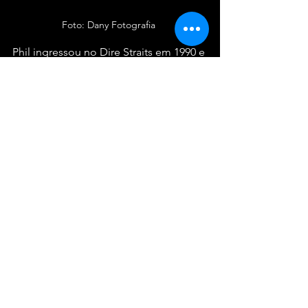
Foto: Dany Fotografia 
Phil ingressou no Dire Straits em 1990 e 
tocou no álbum "On Every Street" e na 
turnê mundial do mesmo álbum. Ele é 
um dos principais guitarristas do 
mundo, tendo tocado em mais de 450 
álbuns e realizado turnês com alguns 
dos maiores artistas do mundo. Ele 
também foi membro da banda de Eric 
Clapton e é um membro fundador da 
Dire Straits Legacy.
Steve Walters (Baixo)
O baixista Steve Walters tem em seu 
currículo trabalhos com grandes 
nomes, como Jimmy Cliff, Mariah 
Carey, Pet Shop Boys, Rod Stewart, 