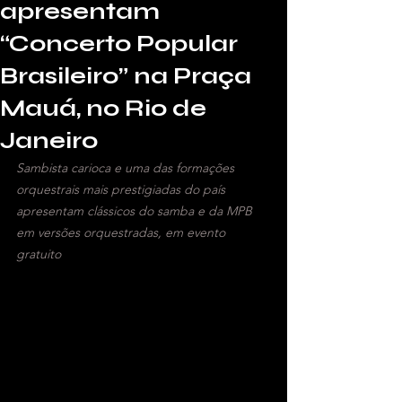
apresentam
“Concerto Popular
Brasileiro” na Praça
Mauá, no Rio de
Janeiro
Sambista carioca e uma das formações 
orquestrais mais prestigiadas do país 
apresentam clássicos do samba e da MPB 
em versões orquestradas, em evento 
gratuito