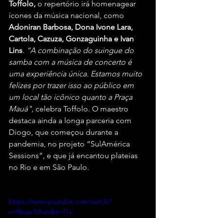
Toffolo,
 o repertório irá homenagear 
ícones da música nacional, como 
Adoniran Barbosa, Dona Ivone Lara, 
Cartola, Cazuza, Gonzaguinha e Ivan 
Lins
. 
“A combinação do suingue do 
samba com a música de concerto é 
uma experiência única. Estamos muito 
felizes por trazer isso ao público em 
um local tão icônico quanto a Praça 
Mauá",
 celebra Toffolo. O maestro 
destaca ainda a longa parceria com 
Diogo, que começou durante a 
pandemia, no projeto “SulAmérica 
Sessions”, e que já encantou plateias 
no Rio e em São Paulo.
https://www.youtube.com/watch?
v=96vye1VIuIs&t=11s