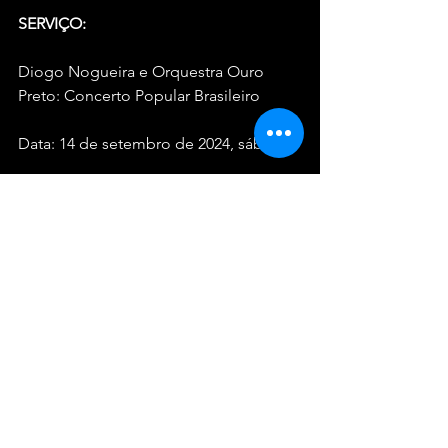
SERVIÇO:
Diogo Nogueira e Orquestra Ouro 
Preto: Concerto Popular Brasileiro
Data: 14 de setembro de 2024, sábado
Horário: 18 horas
Local: Praça Mauá (Centro – Rio de 
Janeiro)
Ingressos: Entrada gratuita
Mais informações: Site Orquestra Ouro 
Preto