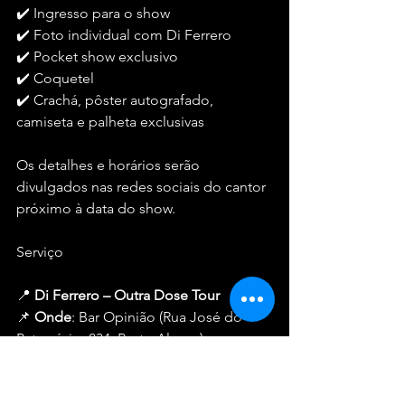
✔️ Ingresso para o show
✔️ Foto individual com Di Ferrero
✔️ Pocket show exclusivo
✔️ Coquetel
✔️ Crachá, pôster autografado, 
camiseta e palheta exclusivas
Os detalhes e horários serão 
divulgados nas redes sociais do cantor 
próximo à data do show.
Serviço
📍 
Di Ferrero – Outra Dose Tour
📌 
Onde
: Bar Opinião (Rua José do 
Patrocínio, 834, Porto Alegre)
📅 
Quando
: 15 de março (sábado), às 
20h30 (abertura da casa às 19h)
🔞 
Classificação
: 14 anos