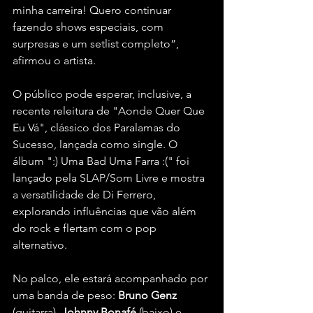
minha carreira! Quero continuar 
fazendo shows especiais, com 
surpresas e um setlist completo”, 
afirmou o artista.
O público pode esperar, inclusive, a 
recente releitura de "Aonde Quer Que 
Eu Vá", clássico dos Paralamas do 
Sucesso, lançada como single. O 
álbum ":) Uma Bad Uma Farra :(" foi 
lançado pela SLAP/Som Livre e mostra 
a versatilidade de Di Ferrero, 
explorando influências que vão além 
do rock e flertam com o pop 
alternativo.
No palco, ele estará acompanhado por 
uma banda de peso: 
Bruno Genz
(guitarra), 
Johnny Bonafé
 (baixo) e 