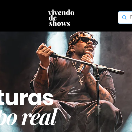
turas
o real