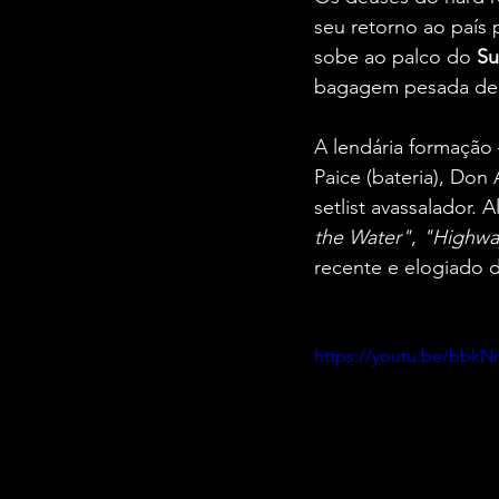
seu retorno ao país 
sobe ao palco do 
Su
bagagem pesada de 
A lendária formação 
Paice (bateria), Don
setlist avassalador.
the Water"
, 
"Highwa
recente e elogiado d
https://youtu.be/bbk