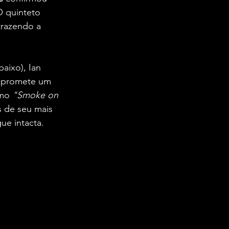
O quinteto 
 trazendo a 
aixo), Ian 
— promete um 
mo 
"Smoke on 
s de seu mais 
ue intacta.