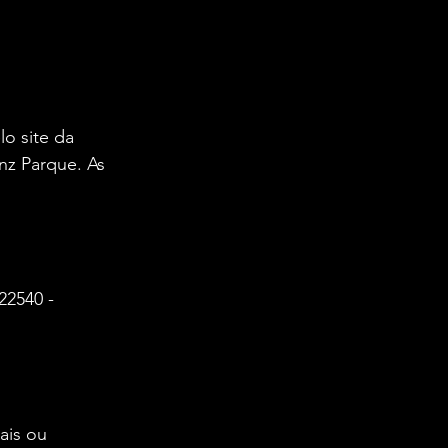
o site da 
anz Parque. As 
22540 - 
is ou 