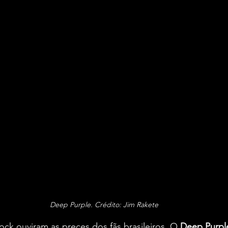
Deep Purple. Crédito: Jim Rakete
ck ouviram as preces dos fãs brasileiros. O 
Deep Purpl