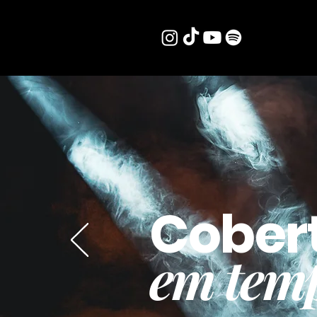
Cober
em temp