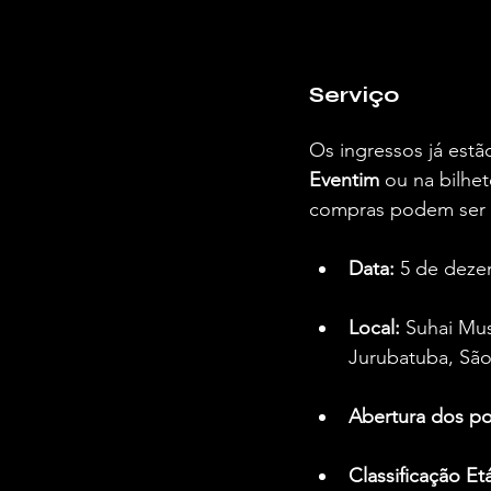
Serviço 
Os ingressos já estã
Eventim
 ou na bilhet
compras podem ser p
Data:
 5 de deze
Local:
 Suhai Mu
Jurubatuba, São
Abertura dos po
Classificação Etá