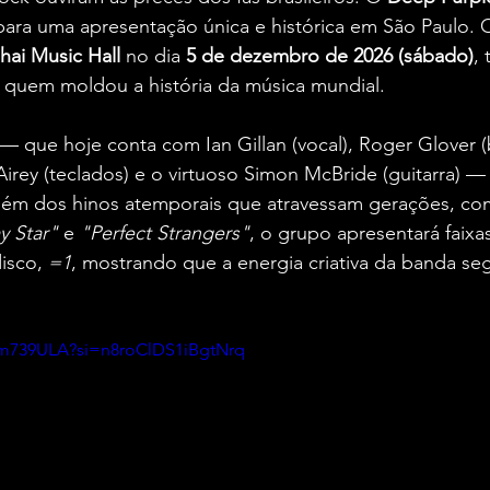
para uma apresentação única e histórica em São Paulo. 
hai Music Hall
 no dia 
5 de dezembro de 2026 (sábado)
,
quem moldou a história da música mundial.
— que hoje conta com Ian Gillan (vocal), Roger Glover (b
 Airey (teclados) e o virtuoso Simon McBride (guitarra) 
 Além dos hinos atemporais que atravessam gerações, co
y Star"
 e 
"Perfect Strangers"
, o grupo apresentará faixa
isco, 
=1
, mostrando que a energia criativa da banda seg
Nm739ULA?si=n8roClDS1iBgtNrq