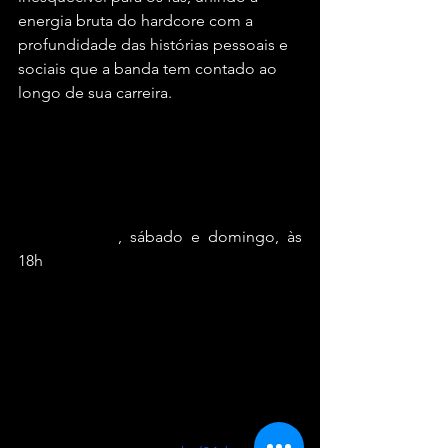
energia bruta do hardcore com a 
profundidade das histórias pessoais e 
sociais que a banda tem contado ao 
longo de sua carreira.
Serviço
Dead Fish
Turnê Labirinto da Memória 
Data:
 7 e 8/9
, sábado e domingo, às 
18h
Local:
 Sesc 24 de Maio, Rua 24 de Maio, 
109, São Paulo – 350 metros da estação 
República do metrô
Classificação:
 12 anos