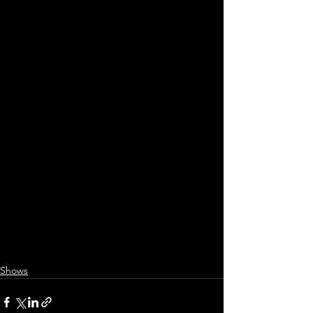
eventos do ano.
A 
Ambev
 também marca presença 
com a 
Corona
, patrocinadora do 
festival que celebra seus 100 anos, e o 
Zé Delivery
 como o delivery oficial. 
Tudo pronto para um evento que 
promete fazer história!
Shows