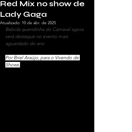
Red Mix no show de
Lady Gaga
Atualizado:
10 de abr. de 2025
Bebida queridinha do Carnaval agora 
será destaque no evento mais 
aguardado do ano
Por Briel Araújo, para o Vivendo de 
Shows.
A Beats será a bebida oficial do 
"Todo 
Mundo no Rio"
, evento que trará
 Lady 
Gaga
 para um show histórico na 
Praia 
de Copacabana
 em 
3 de maio
. Após o 
sucesso no Carnaval com 
Beats Red 
Mix
, a marca reforça sua conexão com 
o público jovem adulto e leva seu DNA 
de curtição para um dos maiores 