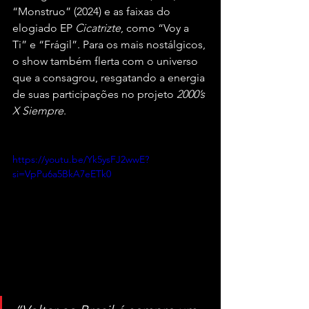
“Monstruo” (2024) e as faixas do 
elogiado EP 
Cicatrizte
, como “Voy a 
Ti” e “Frágil”. Para os mais nostálgicos, 
o show também flerta com o universo 
que a consagrou, resgatando a energia 
de suas participações no projeto 
2000’s 
X Siempre
.
https://youtu.be/Yk5ysFJ2wwE?
si=VpPu6a5BkA7eETk0