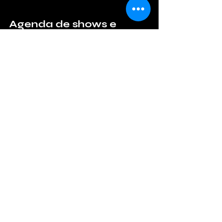
Agenda de shows e 
serviços:
Rio de Janeiro/RJ
Quando:
 29 de maio (Sexta-feira), 
das 20h às 22h
Onde:
 Auditório Américas Barra 
Hotel (Av. das Américas, 10500 - 
Barra da Tijuca)
Ingressos:
sympla.com.br
 (R$ 130 
meia/promocional | R$ 260 inteira)
São Paulo/SP (Gravação de DVD)
Quando:
 30 de maio (Sábado), das 
18h às 22h
Onde:
 Teatro YouTube (Av. 
Paulista, 2073 - Bela Vista)