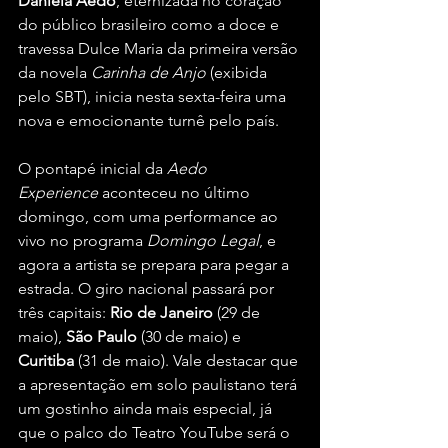
Daniela Aedo
, eternizada no coração 
do público brasileiro como a doce e 
travessa Dulce Maria da primeira versão 
da novela 
Carinha de Anjo
 (exibida 
pelo SBT), inicia nesta sexta-feira uma 
nova e emocionante turnê pelo país.
O pontapé inicial da 
Aedo 
Experience
 aconteceu no último 
domingo, com uma performance ao 
vivo no programa 
Domingo Legal
, e 
agora a artista se prepara para pegar a 
estrada. O giro nacional passará por 
três capitais: 
Rio de Janeiro
 (29 de 
maio), 
São Paulo
 (30 de maio) e 
Curitiba
 (31 de maio). Vale destacar que 
a apresentação em solo paulistano terá 
um gostinho ainda mais especial, já 
que o palco do Teatro YouTube será o 