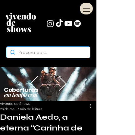
Coberturas
em tempo real
Vivendo de Shows
28 de mai.
3 min de leitura
Daniela Aedo, a
eterna “Carinha de