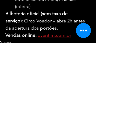
(inteira)
Bilheteria oficial (sem taxa de 
serviço):
 Circo Voador – abre 2h antes 
da abertura dos portões.
Vendas online:
eventim.com.br
Shows
Entretenimento
Ver tudo
Posts recentes