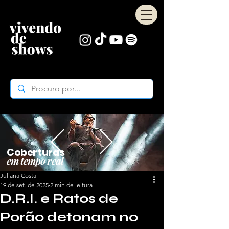
Coberturas
em tempo real
Juliana Costa
19 de set. de 2025
2 min de leitura
D.R.I. e Ratos de
Porão detonam no