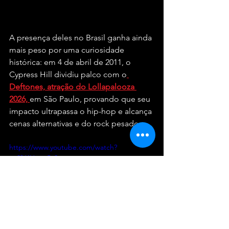
A presença deles no Brasil ganha ainda 
mais peso por uma curiosidade 
histórica: em 4 de abril de 2011, o 
Cypress Hill dividiu palco com o
Deftones, atração do Lollapalooza 
2026,
em São Paulo, provando que seu 
impacto ultrapassa o hip-hop e alcança 
cenas alternativas e do rock pesado.
https://www.youtube.com/watch?
v=3lY4HswzCz8