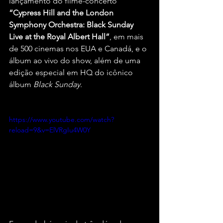
lançamento do filme-concerto 
“Cypress Hill and the London 
Symphony Orchestra: Black Sunday 
Live at the Royal Albert Hall”
, em mais 
de 500 cinemas nos EUA e Canadá, e o 
álbum ao vivo do show, além de uma 
edição especial em HQ do icônico 
álbum 
Black Sunday
.
https://www.youtube.com/watch?
reload=9&v=ElVRgIu4W0Y