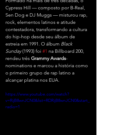
Formado há mais de três décadas, o 
Cypress Hill — composto por B-Real, 
Sen Dog e DJ Muggs — misturou rap, 
rock, elementos latinos e atitude 
contestadora, transformando a cultura 
do hip-hop desde seu álbum de 
estreia em 1991. O álbum 
Black 
Sunday
 (1993) foi 
#1
 na Billboard 200, 
rendeu três 
Grammy Awards
-
nominations e marcou a história como 
o primeiro grupo de rap latino a 
alcançar platina nos EUA.
https://www.youtube.com/watch?
v=RijB8wnJCN0&list=RDRijB8wnJCN0&start_
radio=1