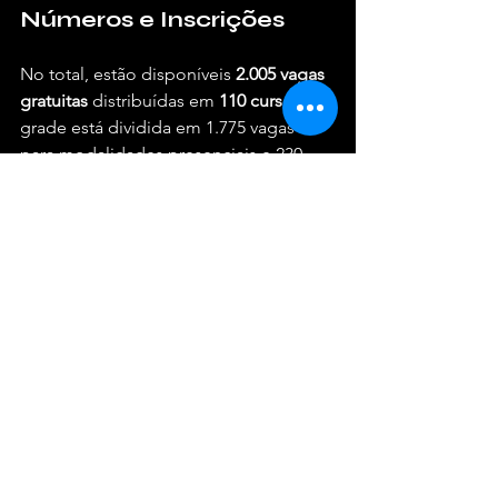
Números e Inscrições
No total, estão disponíveis 
2.005 vagas 
gratuitas
 distribuídas em 
110 cursos
. A 
grade está dividida em 1.775 vagas 
para modalidades presenciais e 230 
vagas para o formato online, 
alcançando a capital, a Grande São 
Paulo e mais 11 regiões 
administrativas, totalizando 43 
municípios paulistas.
As oportunidades são destinadas a 
pessoas com idade a partir de 16 anos 
interessadas em se profissionalizar ou 
refinar as suas competências na 
economia criativa. As inscrições ficam 
abertas até o dia 
2 de julho
 e devem 