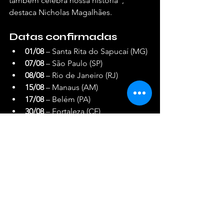
também celebra nossa história”, 
destaca Nicholas Magalhães.
Datas confirmadas
01/08
 – Santa Rita do Sapucaí (MG)
07/08
 – São Paulo (SP)
08/08
 – Rio de Janeiro (RJ)
15/08
 – Manaus (AM)
17/08
 – Belém (PA)
30/08
 – Fortaleza (CE)
05/09
 – Natal (RN)
06/09
 – Campina Grande (PB)
07/09
 – João Pessoa (PB)
13/09
 – Juazeiro do Norte (CE)
04/10
 – Maceió (AL)
Mais informações sobre ingressos e 
horários, você encontra
 AQUI. 
Shows