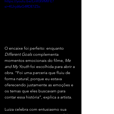
https://youtu.be/LnVl3tVMtFE?
si=KLhjd6zG4RDE1ZSc
O encaixe foi perfeito: enquanto 
Different Goals
 complementa 
momentos emocionais do filme, 
Me 
and My Youth
 foi escolhida para abrir a 
obra. “Foi uma parceria que fluiu de 
forma natural, porque eu estava 
oferecendo justamente as emoções e 
os temas que eles buscavam para 
contar essa história”, explica a artista.
Luiza celebra com entusiasmo sua 