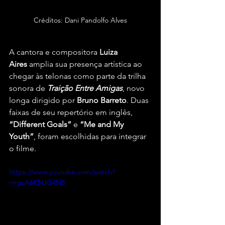
Créditos: Dani Pandolfo Alves
A cantora e compositora 
Luiza 
Aires
 amplia sua presença artística ao 
chegar às telonas como parte da trilha 
sonora de 
Traição Entre Amigas
, novo 
longa dirigido por 
Bruno Barreto
. Duas 
faixas de seu repertório em inglês, 
“Different Goals”
 e 
“Me and My 
Youth”
, foram escolhidas para integrar 
o filme.
https://www.youtube.com/watch?
v=gcA6KNJG4N8