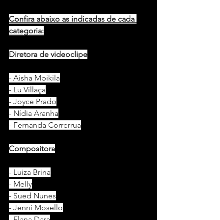
Confira abaixo as indicadas de cada 
categoria:
Diretora de videoclipe
- Aisha Mbikila
- Lu Villaça
- Joyce Prado
- Nídia Aranha
- Fernanda Correrrua
Compositora
- Luiza Brina
- Melly
- Sued Nunes
- Jenni Mosello
- Elana Dara