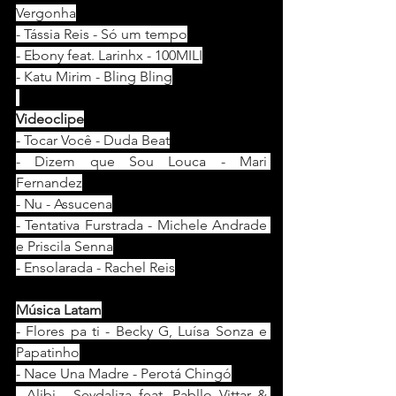
Vergonha
- Tássia Reis - Só um tempo
- Ebony feat. Larinhx - 100MILI
- Katu Mirim - Bling Bling
Videoclipe
- Tocar Você - Duda Beat
- Dizem que Sou Louca - Mari 
Fernandez
- Nu - Assucena
- Tentativa Furstrada - Michele Andrade 
e Priscila Senna
- Ensolarada - Rachel Reis
Música Latam
- Flores pa ti - Becky G, Luísa Sonza e 
Papatinho
- Nace Una Madre - Perotá Chingó
- Alibi - Sevdaliza feat. Pabllo Vittar & 