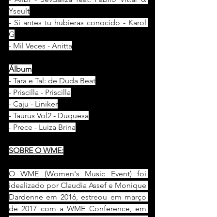
Yseult
- Si antes tu hubieras conocido - Karol 
G
- Mil Veces - Anitta
Álbum
- Tara e Tal: de Duda Beat
- Priscilla - Priscilla
- Caju - Liniker
- Taurus Vol2 - Duquesa
- Prece - Luiza Brina
SOBRE O WME:
O WME (Women's Music Event) foi 
idealizado por Claudia Assef e Monique 
Dardenne em 2016, estreou em março 
de 2017 com a WME Conference, em 