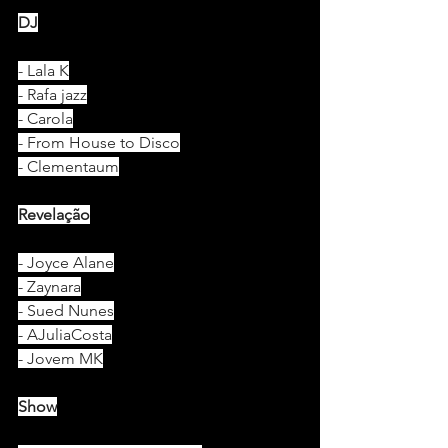
DJ
- Lala K
- Rafa jazz
- Carola
- From House to Disco
- Clementaum
Revelação
- Joyce Alane
- Zaynara
- Sued Nunes
- AJuliaCosta
- Jovem MK
Show