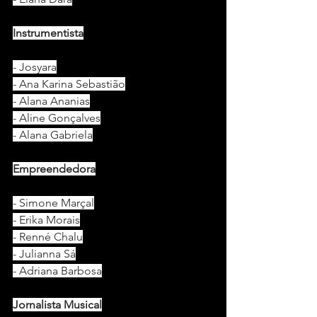
Instrumentista
- Josyara
- Ana Karina Sebastião
- Alana Ananias
- Aline Gonçalves
- Alana Gabriela
Empreendedora
- Simone Marçal
- Erika Morais
- Renné Chalu
- Julianna Sá
- Adriana Barbosa
Jornalista Musical