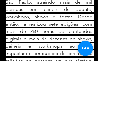
São Paulo, atraindo mais de mil 
pessoas em paineis de debate, 
workshops, shows e festas. Desde 
então, já realizou sete edições, com 
mais de 280 horas de conteúdos 
digitais e mais de dezenas de shows, 
paineis e workshops ao vivo, 
impactando um público de cerca de 10 
milhões de pessoas em sua história, 
além de gerar, a cada ano, cerca de 300 
empregos diretos e indiretos. Além da 
conferência, acontece anualmente o 
WME Awards, premiação 
desmembrada em três frentes: 
categoria voto popular, categoria voto 
técnico e homenageadas pelo 
conjunto de sua obra.
O WME é uma plataforma de música, 