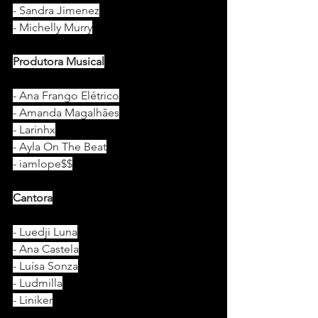
- Sandra Jimenez
- Michelly Murry
Produtora Musical
- Ana Frango Elétrico
- Amanda Magalhães
- Larinhx
- Ayla On The Beat
- iamlope$$
Cantora
- Luedji Luna
- Ana Castela
- Luísa Sonza
- Ludmilla
- Liniker