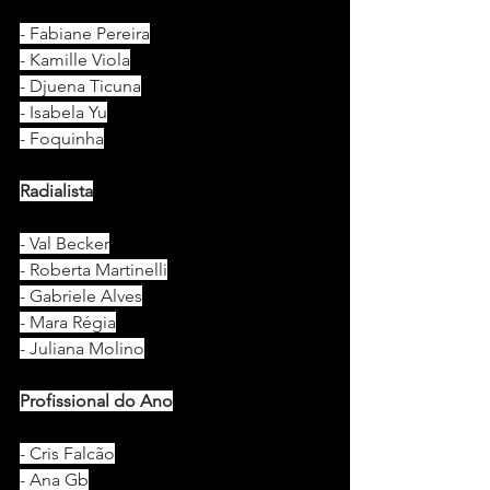
- Fabiane Pereira
- Kamille Viola
- Djuena Ticuna
- Isabela Yu
- Foquinha
Radialista
- Val Becker
- Roberta Martinelli
- Gabriele Alves
- Mara Régia
- Juliana Molino
Profissional do Ano
- Cris Falcão
- Ana Gb