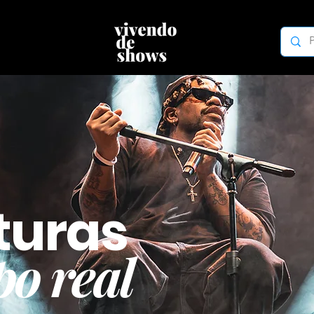
turas
o real