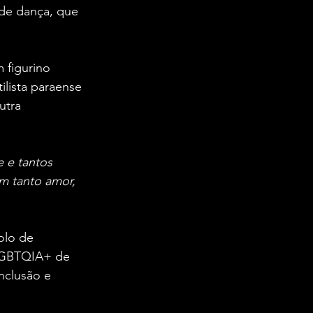
de dança, que 
 figurino 
ilista paraense 
utra 
 e tantos 
m tanto amor, 
olo de 
 LGBTQIA+ de 
nclusão e 