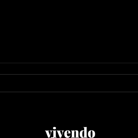
Rio Innovation Week
Pir
2026 reúne grandes
est
nomes da música no
prot
palco Music Forward
in R