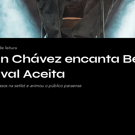
de leitura
ian Chávez encanta 
ival Aceita
ssos na setlist e animou o público paraense