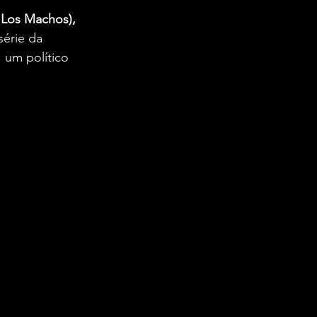
 Los Machos), 
érie da 
, um político 