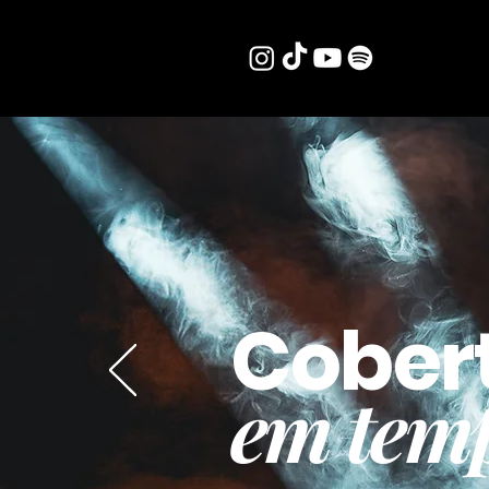
Cober
em temp