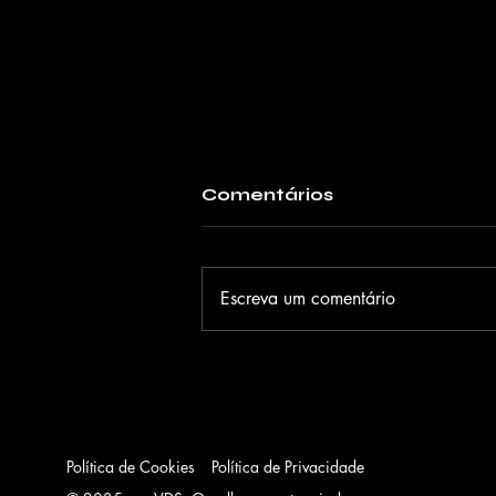
Comentários
Escreva um comentário
Comunidade
Mangueirense solta a
voz e classifica o samba
3 para a próxima fase
Política de Cookies
Política de Privacidade