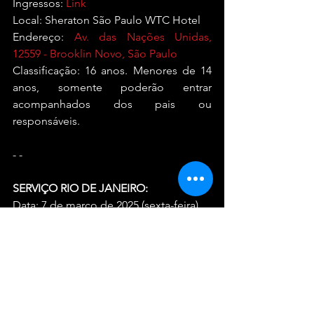
Ingressos:
 Link
Local: Sheraton São Paulo WTC Hotel
Endereço: 
Av. das Nações Unidas, 
12559 - Brooklin Novo, São Paulo
Classificação: 16 anos. Menores de 14 
anos, somente poderão entrar 
acompanhados dos pais ou 
responsáveis.
- -
SERVIÇO RIO DE JANEIRO:
Data: 7 de março de 2025 (sexta-feira)
Horário: 15h às 23h30
Ingresso: 
Link
Local: Lagune Barra Hotel
Endereço: 
Av. Salvador Allende, 6.555
 - 
Portão C - Camorim, Rio de Janeiro - 
RJ, 22783-127