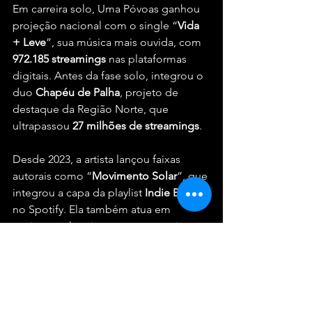
Em carreira solo, Uma Póvoas ganhou 
projeção nacional com o single “
Vida
+
Leve
”, sua música mais ouvida, com 
972.185
streamings
 nas plataformas 
digitais. Antes da fase solo, integrou o 
duo 
Chapéu
de
Palha
, projeto de 
destaque da Região Norte, que 
ultrapassou 
27
milhões
de
streamings
.
Desde 2023, a artista lançou faixas 
autorais como “
Movimento
Solar
”, que 
integrou a capa da playlist 
Indie
Brasil
, 
no Spotify. Ela também atua em 
projetos culturais, como a parceria 
com a 
Aliança
Francesa
 (
AM
), e é 
produtora cultural da 
Casa
Cultural
Ayédùn
, em Manaus.
Atualmente, prepara o lançamento de 