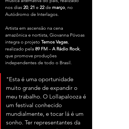
música alternativa do país, realizado 
nos dias 
20
, 
21
 e 
22
 de 
março
, no 
Autódromo de Interlagos.
Artista em ascensão na cena 
amazônica e nortista, Giovanna Póvoas 
integra o projeto 
Temos
Vagas
, 
realizado pela 
89
FM
 – 
A
Rádio
Rock
, 
que promove produções 
independentes de todo o Brasil.
"Esta é uma oportunidade 
muito grande de expandir o 
meu trabalho. O Lollapalooza é 
um festival conhecido 
mundialmente, e tocar lá é um 
sonho. Ter representantes da 