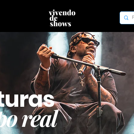
turas
o real