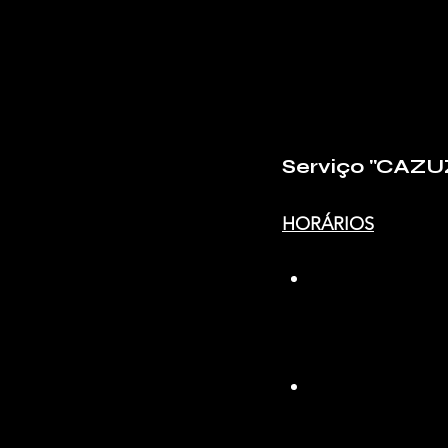
Serviço "CAZU
HORÁRIOS
13h30 | Abertur
Com Dodô Cunha, um 
emocionantes aprese
15h30 | Música 
Com Cadu Caruzo, ar
oficialmente pela fam