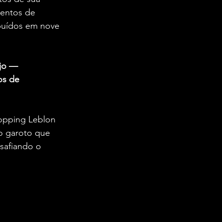
mentos de 
buídos em nove 
jo — 
os de 
opping Leblon 
o garoto que 
safiando o 