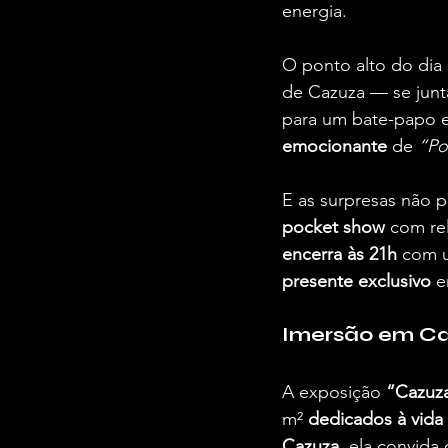
energia.
O ponto alto do dia
de Cazuza — se junt
para um bate-papo e
emocionante
 de 
“P
E as surpresas não p
pocket show
 com re
encerra às 21h
 com u
presente exclusivo
 e
Imersão em C
A exposição 
“Cazuz
m² 
dedicados à vida 
Cazuza
, ela convida