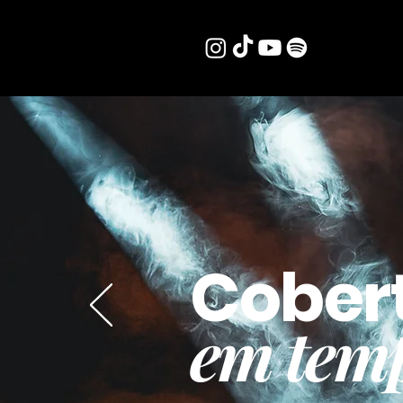
Cober
em temp