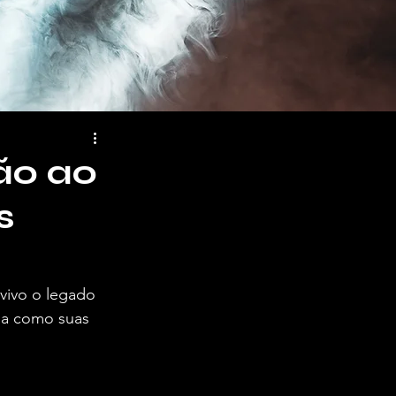
ão ao
s
vivo o legado 
ma como suas 