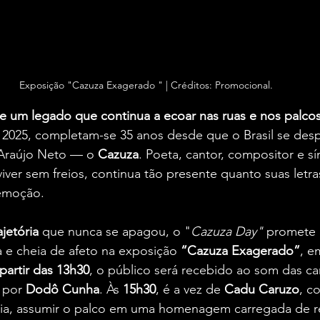
Exposição "Cazuza Exagerado " | Créditos: Promocional.
e um legado que continua a ecoar nas ruas e nos palco
e 2025, completam-se 35 anos desde que o Brasil se des
Araújo Neto — o 
Cazuza
. Poeta, cantor, compositor e 
ver sem freios, continua tão presente quanto suas letras
 emoção.
jetória 
que nunca se apagou, o "
Cazuza Day"
 promete
 e cheia de afeto na exposição 
“Cazuza Exagerado”
, e
partir das 13h30
, o público será recebido ao som das c
s por
 Dodô Cunha
. Às 
15h30
, é a vez de 
Cadu Caruzo
, co
ília, assumir o palco em uma homenagem carregada de r