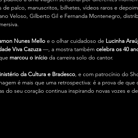
as de palco, manuscritos, bilhetes, vídeos raros e depoi
no Veloso, Gilberto Gil e Fernanda Montenegro, distri
mersiva.
amon Nunes Mello 
e o olhar cuidadoso de 
Lucinha Araú
dade Viva Cazuza
 —, a mostra também 
celebra os 40 an
que 
marcou o início
 da carreira solo do cantor.
nistério da Cultura e Bradesco
, e com patrocínio do Sh
nagem é mais que uma retrospectiva: é a prova de que 
sas do seu coração continua inspirando novas vozes e de