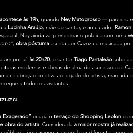
 acontece às 19h
, quando 
Ney Matogrosso 
— parceiro e
a a 
Lucinha Araújo
, mãe do cantor, e ao curador 
Ramon 
special. Ney ainda vai presentear o público com uma 
ve
oema”
, 
obra póstuma
 escrita por Cazuza e musicada por
aram por aí:
 às 20h20
, o cantor 
Tiago Pantaleão
 sobe ao
leituras modernas e cheias de alma dos sucessos de Caz
ma celebração coletiva ao legado do artista, marcada 
ntregue a todos os visitantes.
azuza
a Exagerado”
 ocupa o
 terraço do Shopping Leblon 
com 
e obra do artista
. Considerada 
a maior mostra já realiza
 o público a uma viagem sensorial por diferentes momen