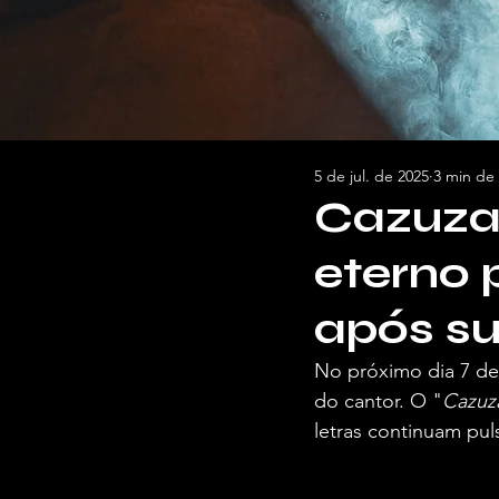
5 de jul. de 2025
3 min de 
Cazuza
eterno 
após su
No próximo dia 7 de 
do cantor. O "
Cazuz
letras continuam pul
Por Juliana costa, para a