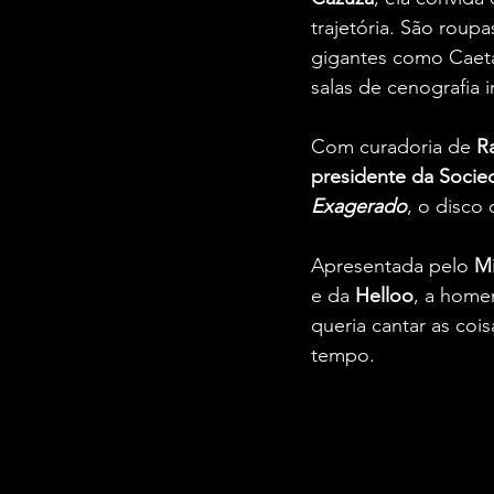
trajetória. São roup
gigantes como Caeta
salas de cenografia i
Com curadoria de
 R
presidente da Socie
Exagerado
, o disco 
Apresentada pelo 
Mi
e da
 Helloo
, a home
queria cantar as coi
tempo.