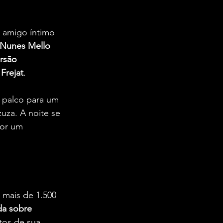
 amigo íntimo 
Nunes Mello 
rsão 
 
Frejat
.
 palco para um 
uza. A noite se 
por um 
mais de 1.500 
da sobre 
tos de sua 