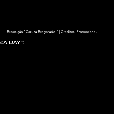
Exposição "Cazuza Exagerado " | Créditos: Promocional.
ZA DAY": 
a da exposição ao som de Cazuza
dos intérpretes mais marcantes da obra de Cazuza, c
ntações em bares e palcos do Rio.
ao vivo na exposição
tista capixaba que faz tributo a Cazuza desde 2017. Re
ília do cantor, Cadu é cover autorizado e já levou sua i