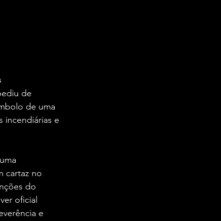
s
pediu de 
símbolo de uma 
 incendiárias e 
 uma 
m cartaz no 
anções do 
ver oficial 
everência e 