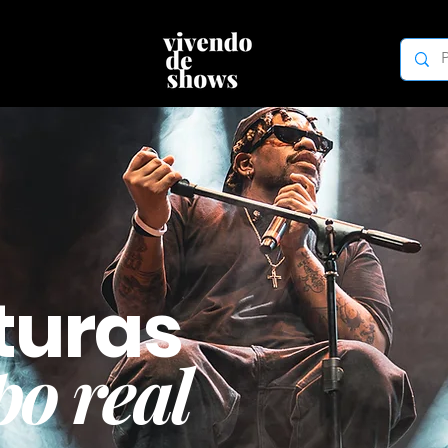
turas
o real