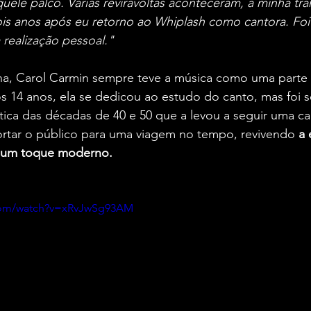
uele palco. Várias reviravoltas aconteceram, a minha tra
dois anos após eu retorno ao Whiplash como cantora. Fo
 realização pessoal."
a, Carol Carmin sempre teve a música como uma parte 
s 14 anos, ela se dedicou ao estudo do canto, mas foi 
ica das décadas de 40 e 50 que a levou a seguir uma car
ortar o público para uma viagem no tempo, revivendo 
a 
 um toque moderno.
.com/watch?v=xRvJwSg93AM