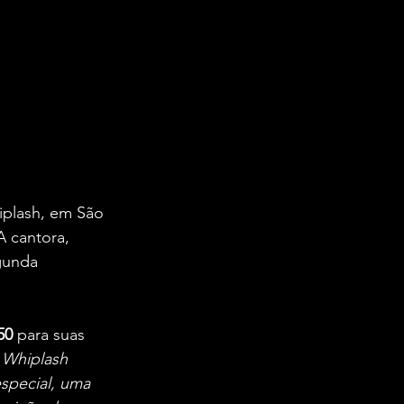
iplash, em São 
 cantora, 
gunda 
50
 para suas 
 Whiplash 
special, uma 