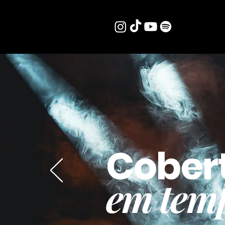
Cober
em temp