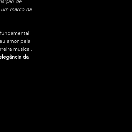
nsição de 
i um marco na 
fundamental 
seu amor pela 
reira musical. 
elegância da 