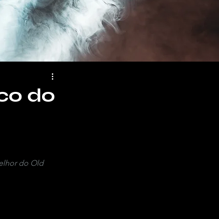
co do
elhor do Old 