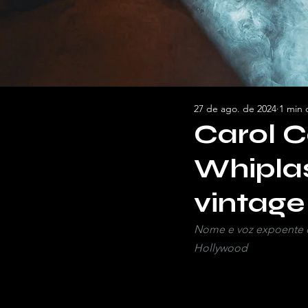
27 de ago. de 2024
1 min 
Carol C
Whipla
vintage
Nome e voz expoente d
Hollywood