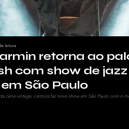
de leitura
armin retorna ao pal
sh com show de jazz
 em São Paulo
a cena vintage, cantora faz novo show em São Paulo com o m