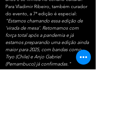
Para Vladimir Ribeiro, também curador 
do evento, a 7ª edição é especial: 
"Estamos chamando essa edição de 
‘virada de mesa’. Retomamos com 
força total após a pandemia e já 
estamos preparando uma edição ainda 
maior para 2025, com bandas como 
Tryo (Chile) e Anjo Gabriel 
(Pernambuco) já confirmadas."
Ingressos à venda
: 
https://linktr.ee/cariocaprogfestival
Ver tudo
Posts recentes