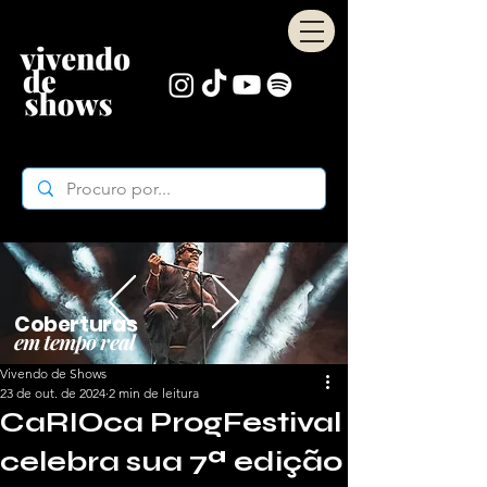
Coberturas
em tempo real
Vivendo de Shows
23 de out. de 2024
2 min de leitura
CaRIOca ProgFestival
celebra sua 7ª edição