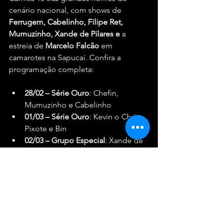
cenário nacional, com shows de
Ferrugem, Cabelinho, Filipe Ret, 
Mumuzinho, Xande de Pilares e
 a 
estreia de 
Marcelo Falcão 
em 
camarotes na Sapucaí. Confira a 
programação completa:
28/02 – Série Ouro
: Chefin, 
Mumuzinho e Cabelinho
01/03 – Série Ouro
: Kevin o Chris, 
Pixote e Bin
02/03 – Grupo Especial
: Xande de 
Pilares, Marcelo Falcão e Orochi
03/03 – Grupo Especial
: Tie, Poze, 
Buarque e Atração Surpresa
04/03 – Grupo Especial
: Ferrugem, 
Maneirinho e Pagode do Adame
08/03 – Desfile das Campeãs
: 