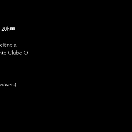
 20h🎟 
iência, 
ente Clube O 
sáveis)