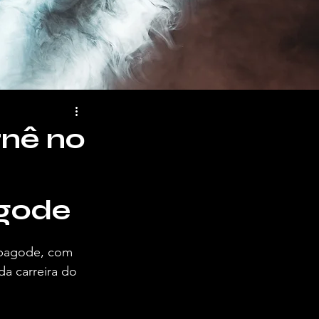
rnê no
agode
 pagode, com 
a carreira do 