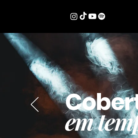
Cober
em temp