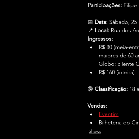
Participações:
 Filip
📅 
Data:
 Sábado, 25
📍 
Local:
 Rua dos Arc
Ingressos:
R$ 80 (meia-ent
maiores de 60 an
Globo; cliente 
R$ 160 (inteira)
🔞 
Classificação:
 18 
Vendas:
Eventim
Bilheteria do C
Shows