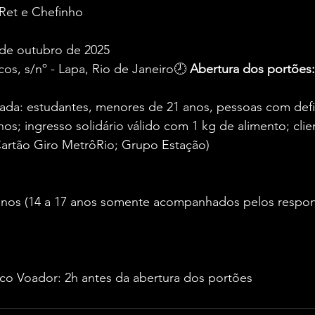
e Ret e Chefinho
 de outubro de 2025
os, s/nº - Lapa, Rio de Janeiro🕗 
Abertura dos portões:
rada: estudantes, menores de 21 anos, pessoas com defic
os; ingresso solidário válido com 1 kg de alimento; cli
Cartão Giro MetrôRio; Grupo Estação)
anos (14 a 17 anos somente acompanhados pelos respon
irco Voador: 2h antes da abertura dos portões