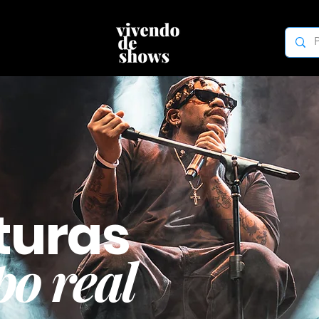
turas
o real