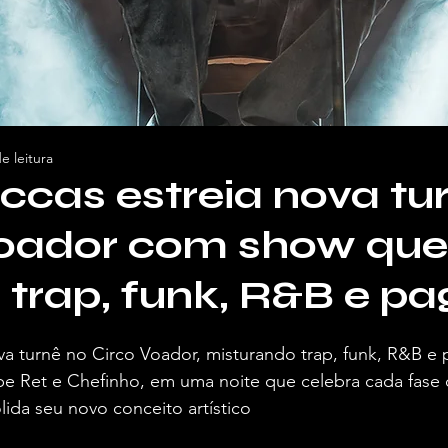
e leitura
ccas estreia nova tu
Voador com show que
 trap, funk, R&B e p
va turnê no Circo Voador, misturando trap, funk, R&B e
ipe Ret e Chefinho, em uma noite que celebra cada fase d
lida seu novo conceito artístico