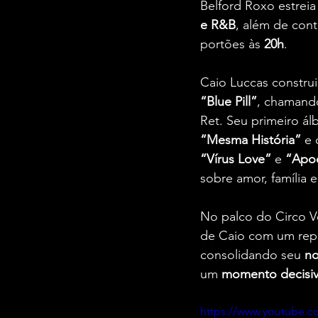
Belford Roxo estreia
e R&B
, além de cont
portões às 
20h
.
Caio Luccas construi
“Blue Pill”
, chamando
Ret. Seu primeiro ál
“Mesma História”
 e
“Vírus Love”
 e 
“Apoc
sobre amor, família e
No palco do Circo V
de Caio com um rep
consolidando seu 
no
um 
momento decisi
https://www.youtube.