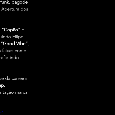
 funk, pagode 
. Abertura dos 
, 
“Copão”
 e 
indo Filipe 
 
“Good Vibe”
, 
m faixas como 
refletindo 
se da carreira 
ap
, 
entação marca 
=1