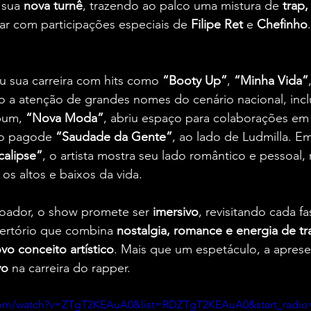
 sua 
nova turnê
, trazendo ao palco uma mistura de 
trap,
ar com participações especiais de 
Filipe Ret
 e 
Chefinho
u sua carreira com hits como 
“Booty Up”
, 
“Minha Vida”
 a atenção de grandes nomes do cenário nacional, inclu
bum, 
“Nova Moda”
, abriu espaço para colaborações em
 o pagode 
“Saudade da Gente”
, ao lado de Ludmilla. E
alipse”
, o artista mostra seu lado romântico e pessoal, 
 os altos e baixos da vida.
oador, o show promete ser 
imersivo
, revisitando cada fa
ertório que combina 
nostalgia, romance e energia de tr
vo conceito artístico
. Mais que um espetáculo, a apres
vo
 na carreira do rapper.
com/watch?v=ZTgT2KEAuA0&list=RDZTgT2KEAuA0&start_radio