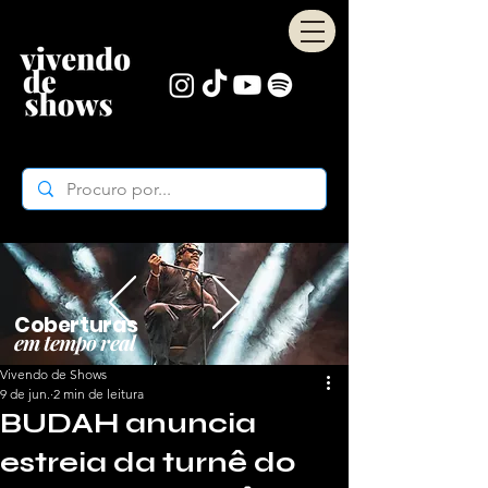
Coberturas
em tempo real
Vivendo de Shows
9 de jun.
2 min de leitura
BUDAH anuncia
estreia da turnê do