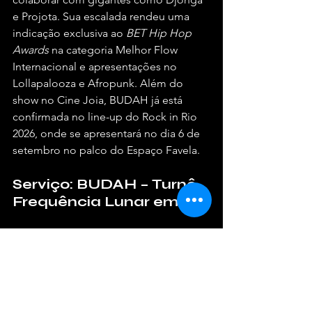
e Projota. Sua escalada rendeu uma 
indicação exclusiva ao 
BET Hip Hop 
Awards
 na categoria Melhor Flow 
Internacional e apresentações no 
Lollapalooza e Afropunk. Além do 
show no Cine Joia, BUDAH já está 
confirmada no line-up do Rock in Rio 
2026, onde se apresentará no dia 6 de 
setembro no palco do Espaço Favela.
Serviço: BUDAH – Turnê 
Frequência Lunar em SP
Data do Show:
 Sábado, 22 de 
agosto de 2026
Local:
 Cine Joia (Praça Carlos 
Gomes, 82 – Sé, São Paulo/SP)
Abertura das Vendas:
 Quarta-feira, 