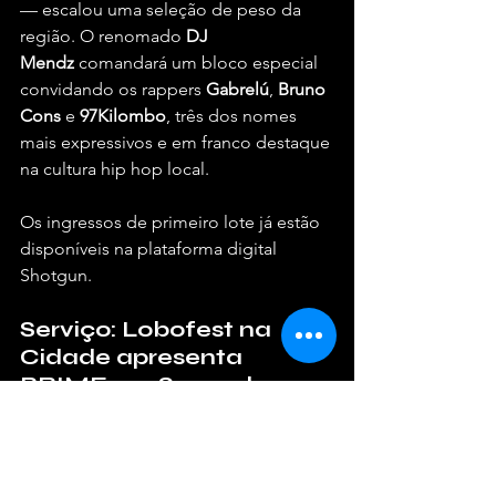
— escalou uma seleção de peso da 
região. O renomado 
DJ 
Mendz
 comandará um bloco especial 
convidando os rappers 
Gabrelú
, 
Bruno 
Cons
 e 
97Kilombo
, três dos nomes 
mais expressivos e em franco destaque 
na cultura hip hop local.  
Os ingressos de primeiro lote já estão 
disponíveis na plataforma digital 
Shotgun.  
Serviço: Lobofest na 
Cidade apresenta 
BRIME em Sorocaba
Data:
 Sexta-feira, 18 de setembro 
de 2026  
Horário:
 Das 21h às 02h  