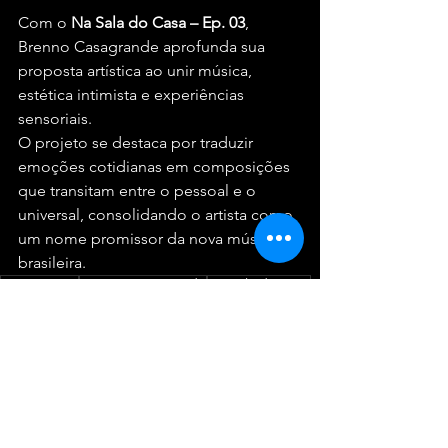
Com o 
Na Sala do Casa – Ep. 03
, 
Brenno Casagrande aprofunda sua 
proposta artística ao unir música, 
estética intimista e experiências 
sensoriais.
O projeto se destaca por traduzir 
emoções cotidianas em composições 
que transitam entre o pessoal e o 
universal, consolidando o artista como 
um nome promissor da nova música 
brasileira.
Lançamento
Brenno Casagrande
Na Sala do Casa
Podcast
Macete Music
Lançamentos