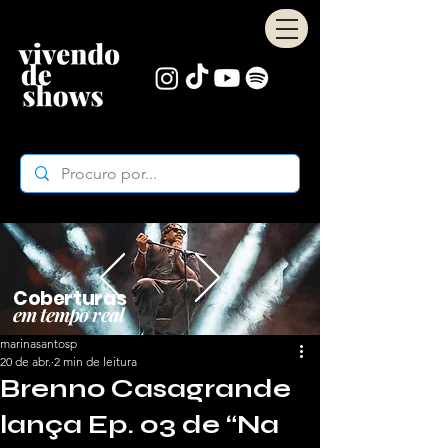
Coberturas
em tempo real
marinasantosp
20 de abr.
2 min de leitura
Brenno Casagrande
lança Ep. 03 de “Na