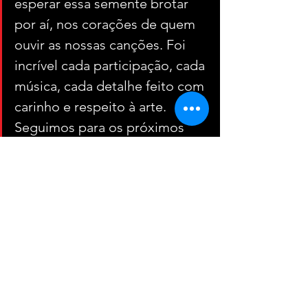
esperar essa semente brotar 
por aí, nos corações de quem 
ouvir as nossas canções. Foi 
incrível cada participação, cada 
música, cada detalhe feito com 
carinho e respeito à arte. 
Seguimos para os próximos 
capítulos da nossa estrada 
musical”, afirma Brenno.
Com o encerramento de “Na Sala do 
Casa”, Brenno Casagrande fecha um 
dos capítulos mais importantes de sua 
trajetória e abre caminho para os 
próximos passos de sua carreira.
Lançamentos
Macete Music