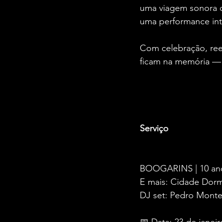
uma viagem sonora qu
uma performance inte
Com celebração, ree
ficam na memória — 
Serviço
BOOGARINS | 10 an
E mais: Cidade Dorm
DJ set: Pedro Mont
📅 Data: 23 de janeir