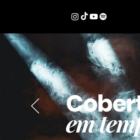
Cober
em temp