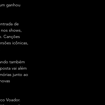
bum ganhou 
entrada de 
a nos shows, 
o. Canções 
sões icônicas, 
.
atando também 
posta vai além 
mórias junto ao 
novas 
co Voador. 