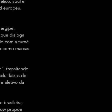
lico, soul e 
d europeu, 
ergipe, 
que dialoga 
io com a turnê 
co como marcas 
, transitando 
lui faixas do 
e afetivo da 
brasileira, 
how propõe 