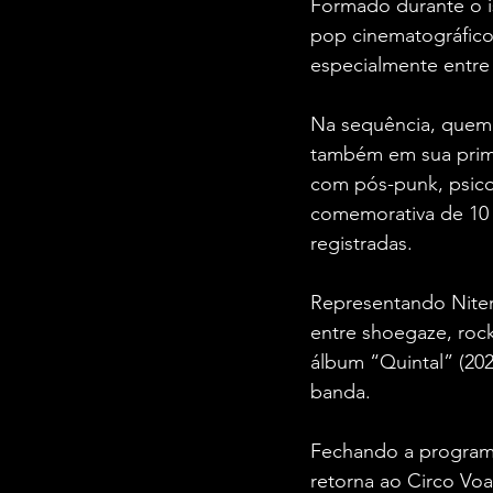
Formado durante o i
pop cinematográfic
especialmente entre 
Na sequência, quem 
também em sua prime
com pós-punk, psicod
comemorativa de 10 
registradas.
Representando Niter
entre shoegaze, rock
álbum “Quintal” (202
banda.
Fechando a programa
retorna ao Circo Vo