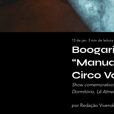
13 de jan.
3 min de leitura
Boogari
“Manual
Circo V
Show comemorativo t
Dormitório, Lê Alm
por Redação Vivend