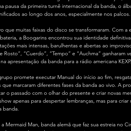
a pausa da primeira turnê internacional da banda, o ál
nificados ao longo dos anos, especialmente nos palcos.
vo que muitas faixas do disco se transformaram. Com a 
bateria, a Boogarins encontrou sua identidade definitiv
ações mais intensas, barulhentas e abertas ao improvis
e Rosto”, “Cuerdo”, “Tempo” e “Auchma” ganharam ver
e na apresentação da banda para a rádio americana KEXP
grupo promete executar Manual do início ao fim, resg
s que marcaram diferentes fases da banda ao vivo. A pro
sitar o passado com o olhar do presente e criar novas me
show apenas para despertar lembranças, mas para criar 
a banda.
a Mermaid Man, banda alemã que faz sua estreia no Cir