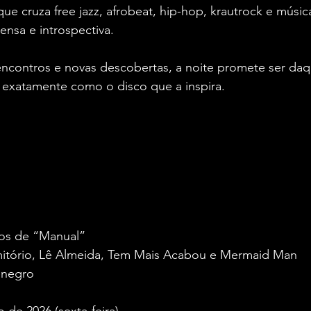
e cruza free jazz, afrobeat, hip-hop, krautrock e música
nsa e introspectiva.
ncontros e novas descobertas, a noite promete ser daq
exatamente como o disco que a inspira.
os de “Manual”
itório, Lê Almeida, Tem Mais Acabou e Mermaid Man
enegro
o de 2026 (sexta-feira)