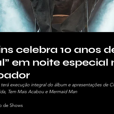
ns celebra 10 anos d
” em noite especial 
oador
erá execução integral do álbum e apresentações de C
eida, Tem Mais Acabou e Mermaid Man
o de Shows