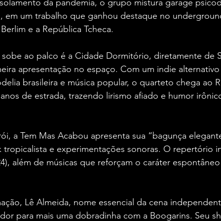
solamento da pandemia, o grupo mistura garage psicodé
o, em um trabalho que ganhou destaque no undergroun
Berlim e a República Tcheca.
sobe ao palco é a Cidade Dormitório, diretamente de S
ira apresentação no espaço. Com um indie alternativo 
elia brasileira e música popular, o quarteto chega ao R
anos de estrada, trazendo lirismo afiado e humor irôni
ói, a Tem Mas Acabou apresenta sua “bagunça elegante”
 tropicalista e experimentações sonoras. O repertório inc
4), além de músicas que reforçam o caráter espontâneo 
ção, Lê Almeida, nome essencial da cena independente 
ador para mais uma dobradinha com a Boogarins. Seu s