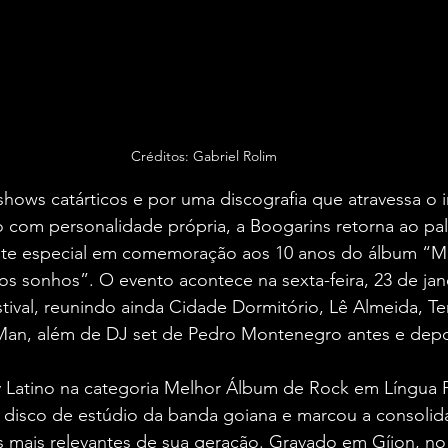
Créditos: Gabriel Rolim
hows catárticos e por uma discografia que atravessa o i
ro com personalidade própria, a Boogarins retorna ao pa
te especial em comemoração aos 10 anos do álbum “Ma
dos sonhos”. O evento acontece na sexta-feira, 23 de jane
tival, reunindo ainda Cidade Dormitório, Lê Almeida, T
an, além de DJ set de Pedro Montenegro antes e depo
Latino na categoria Melhor Álbum de Rock em Língua P
disco de estúdio da banda goiana e marcou a consolid
ais relevantes de sua geração. Gravado em Gíjon, no 