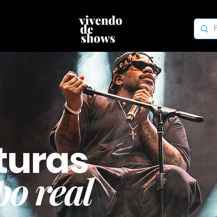
turas
o real