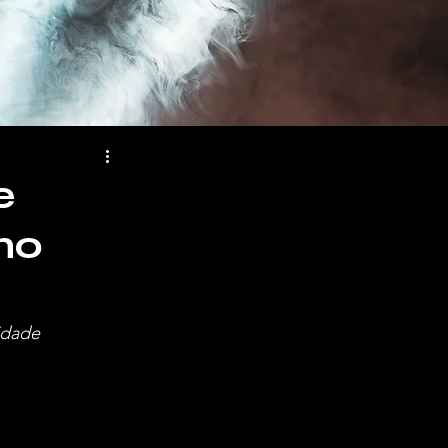
e
no
idade 