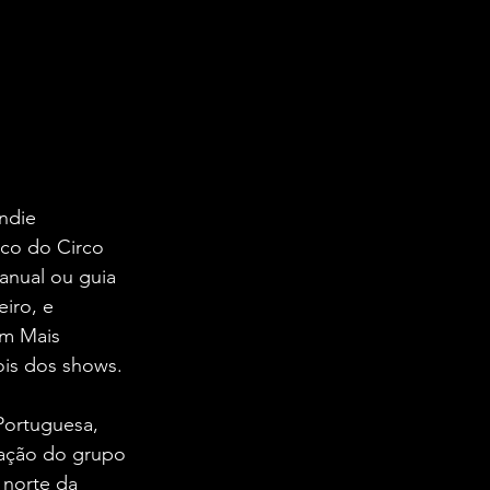
ndie 
lco do Circo 
nual ou guia 
iro, e 
em Mais 
is dos shows.
ortuguesa, 
ação do grupo 
norte da 