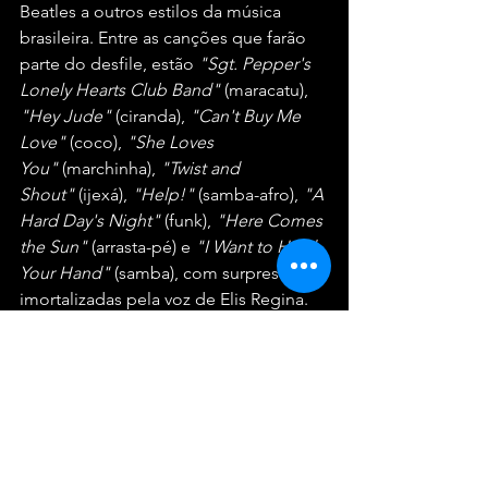
Beatles a outros estilos da música 
brasileira. Entre as canções que farão 
parte do desfile, estão 
"Sgt. Pepper's 
Lonely Hearts Club Band"
 (maracatu), 
"Hey Jude"
 (ciranda), 
"Can't Buy Me 
Love"
 (coco), 
"She Loves 
You"
 (marchinha), 
"Twist and 
Shout"
 (ijexá), 
"Help!"
 (samba-afro), 
"A 
Hard Day's Night"
 (funk), 
"Here Comes 
the Sun"
 (arrasta-pé) e 
"I Want to Hold 
Your Hand"
 (samba), com surpresas 
imortalizadas pela voz de Elis Regina.
O Bloco do Sargento Pimenta reafirma, 
assim, o Carnaval como um evento 
inclusivo, onde todas as gerações 
podem se divertir, celebrar a nostalgia 
e a alegria, sem restrições de idade. O 
desfile promete ser uma verdadeira 