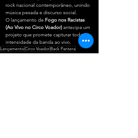
rock nacional contemporâneo, unindo 
música pesada e discurso social.
O lançamento de 
Fogo nos Racistas 
(Ao Vivo no Circo Voador)
 antecipa um 
projeto que promete capturar toda a 
intensidade da banda ao vivo.
Lançamento
Circo Voador
Back Pantera
Macete Music
Lançamentos
Ver tudo
Posts recentes