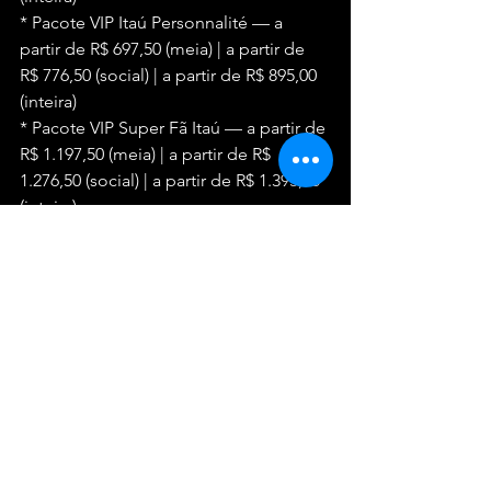
* Pacote VIP Itaú Personnalité — a 
partir de R$ 697,50 (meia) | a partir de 
R$ 776,50 (social) | a partir de R$ 895,00 
(inteira)
* Pacote VIP Super Fã Itaú — a partir de 
R$ 1.197,50 (meia) | a partir de R$ 
1.276,50 (social) | a partir de R$ 1.395,00 
(inteira)
🎟 Venda: 
eventim.com.br/bk10anoscasteloseruin
as
Pré-venda clientes Itaú Unibanco
Clientes Private Bank e Itaú 
Personnalité: 13 de abril, às 11h, até 14 
de abril, às 11h.