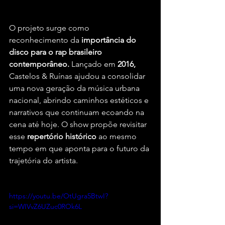
O projeto surge como 
reconhecimento da 
importância do 
disco para o rap brasileiro 
contemporâneo.
 Lançado em 
2016,
Castelos & Ruínas ajudou a consolidar 
uma nova geração da música urbana 
nacional, abrindo caminhos estéticos e 
narrativos que continuam ecoando na 
cena até hoje. O show propõe revisitar 
esse
 repertório histórico
 ao mesmo 
tempo em que aponta para o futuro da 
trajetória do artista.
https://youtu.be/OtUgra5BtwI?
si=WIVvZ6UZuc0ROk6L