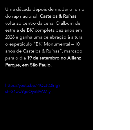
Uma década depois de mudar o rumo 
do rap nacional, 
Castelos & Ruínas
volta ao centro da cena. O álbum de 
estreia de 
BK’ 
completa dez anos em 
2026 e ganha uma celebração à altura: 
o espetáculo “BK’ Monumental – 10 
anos de Castelos & Ruínas”, marcado 
para o dia 
19 de setembro no Allianz 
Parque, em São Paulo.
https://youtu.be/-1QvJtQlrIg?
si=G1ww9geOypBVAM-y