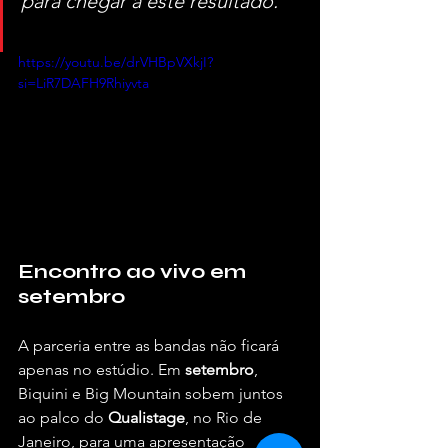
para chegar a este resultado.”
https://youtu.be/drVHBpVXkjI?
si=LiR7DAFH9Rhiyvta
Encontro ao vivo em 
setembro
A parceria entre as bandas não ficará 
apenas no estúdio. Em 
setembro
, 
Biquini e Big Mountain sobem juntos 
ao palco do 
Qualistage
, no Rio de 
Janeiro, para uma apresentação 