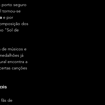
o porto seguro 
l tornou-se 
a
 e por 
composição dos 
no "Sol de 
a de músicos e 
medalhões já 
ral encontra a 
certas canções 
ais
fãs de 