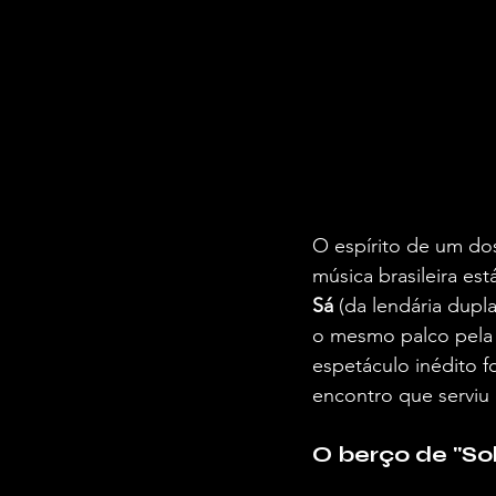
O espírito de um dos
música brasileira est
Sá
 (da lendária dupl
o mesmo palco pela p
espetáculo inédito f
encontro que serviu 
O berço de "So