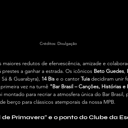
Créditos: Divulgação
 maiores redutos de efervescência, amizade e colaboraç
á prestes a ganhar a estrada. Os icônicos 
Beto Guedes
, 
a Sá & Guarabyra), 
14 Bis
 e o cantor 
Tuia
 decidiram unir fo
rimeira vez na turnê 
"Bar Brasil – Canções, Histórias e
oi montado para recriar a atmosfera única do Bar Brasil,
de berço para clássicos atemporais da nossa MPB.  
l de Primavera" e o ponto do Clube da E