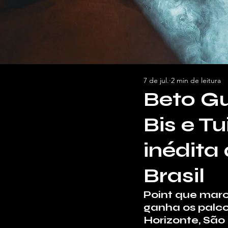
7 de jul.
2 min de leitura
Beto Gu
Bis e T
inédita
Brasil
Point que marc
ganha os palc
Horizonte, São