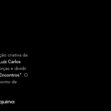
ão criativa da 
Luiz Carlos 
rças e dividir 
 Encontros"
. O 
 ponto de 
squina