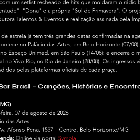
com um setlist recheado de hits que moldaram o rádio br
ventude", "Dona" e a própria "Sol de Primavera". O pro
dutora Talentos & Eventos e realização assinada pela Ímp
 de estreia já tem três grandes datas confirmadas na a
contece no Palácio das Artes, em Belo Horizonte (07/08)
no Espaço Unimed, em São Paulo (14/08); e encerra o
 no Vivo Rio, no Rio de Janeiro (28/08). Os ingressos vir
idos pelas plataformas oficiais de cada praça.  
Bar Brasil – Canções, Histórias e Encontr
 (MG)
-feira, 07 de agosto de 2026  
io das Artes  
Av. Afonso Pena, 1537 – Centro, Belo Horizonte/MG  
Venda:
 Online via portal 
Sympla