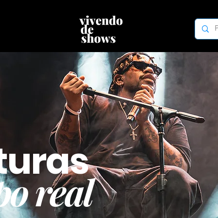
turas
o real