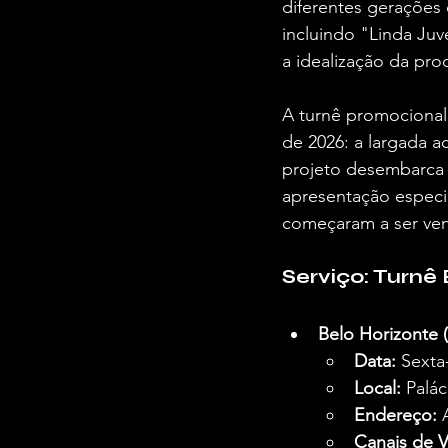
diferentes gerações 
incluindo "Linda Ju
a idealização da pro
A turnê promocional
de 2026: a largada a
projeto desembarca 
apresentação especial
começaram a ser vend
Serviço: Turnê 
Belo Horizonte
Data:
 Sexta
Local:
 Palác
Endereço:
 
Canais de 