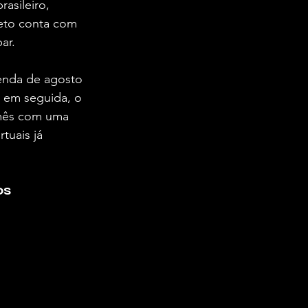
asileiro, 
jeto conta com 
ar.  
genda de agosto 
; em seguida, o 
 mês com uma 
tuais já 
os