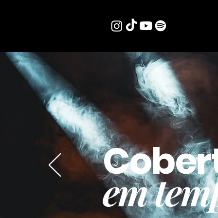
Cober
em temp